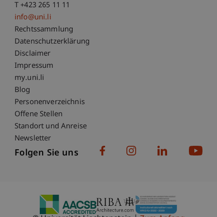
T +423 265 11 11
info@uni.li
Fußzeile Rechtliche Hinweise
Rechtssammlung
Datenschutzerklärung
Disclaimer
Impressum
Fußzeile Subdomain-Verzeichnis
my.uni.li
Blog
Personenverzeichnis
Offene Stellen
Standort und Anreise
Newsletter
Folgen Sie uns