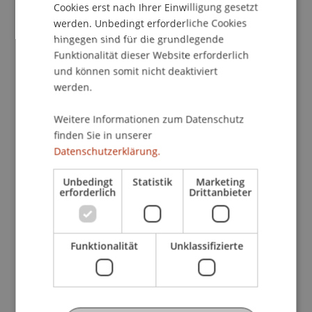
vielfältige Aufgaben zu übertragen: So hat der
Cookies erst nach Ihrer Einwilligung gesetzt
Datenschutzbeauftragte die Geschäftsleitung
werden. Unbedingt erforderliche Cookies
und Mitarbeitende bei der Einhaltung der
hingegen sind für die grundlegende
Datenschutz-Grundverordnung anzuleiten und zu
Funktionalität dieser Website erforderlich
unterstützen; er hat sie über ihre
und können somit nicht deaktiviert
datenschutzrechtlichen Pflichten zu belehren und
werden.
sie hinsichtlich eines gesetzeskonformen
Weitere Informationen zum Datenschutz
Verhaltens zu schulen. Gleichzeitig hat er die
finden Sie in unserer
Einhaltung der Verordnung im Unternehmen zu
Datenschutzerklärung.
überwachen und ist Anlaufstelle für die
Aufsichtsbehörde. Auf Anfrage berät der
Unbedingt
Statistik
Marketing
Datenschutzbeauftragte im Zusammenhang mit
erforderlich
Drittanbieter
der Durchführung einer Datenschutz-
Folgenabschätzung.
Funktionalität
Unklassifizierte
Über diese Aufgaben hinaus können dem
Datenschutzbeauftragten weitere Pflichten
übertragen werden. Dadurch kann die