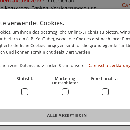
uern aktuell 2019
richtet sich an
Car
d Konzernen, Banken, Versicherungen und
der Steuerverwaltung, Fondsmanager,
te verwendet Cookies.
nder, Vermögensverwalter und Wirtschaftsprüfer.
arreihe Steuern aktuell 2019 insbesondere auch an
kies, um Ihnen das bestmögliche Online-Erlebnis zu bieten. Wir 
iengangs
Nationales und Internationales
anbietern ein (z.B. YouTube), wobei die Cookies erst nach Ihrer Ein
cutive Master of Laws (LL.M.)
in International
 erforderliche Cookies hingegen sind für die grundlegende Funkti
ich und können somit nicht deaktiviert werden.
onen zum Datenschutz finden Sie in unserer
Datenschutzerklärung
9
findet an
vier Seminartagen zu Liechtenstein,
Statistik
Marketing
Funktionalität
weiz
im Umfang von 8 Lektionen à 45 Minuten pro
Drittanbieter
 verschiedenen
Seminartage
können gesamthaft
26. Februar 2019 und 16. April 2019 besteht
nem
Networking Dinner
teilzunehmen.
ALLE AKZEPTIEREN
tag Deutschland
beträgt CHF 790.- und für die