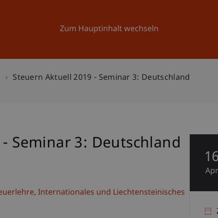
Forschung
Universität
Aktuelles
Zum Hauptinhalt wechseln
n
Steuern Aktuell 2019 - Seminar 3: Deutschland
 - Seminar 3: Deutschland
1
Ap
teuerlehre, Internationales und Liechtensteinisches