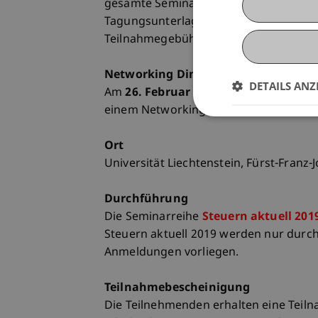
gesamte Seminarreihe
Steuern aktuel
Tagungsunterlagen, Teilnahmezertifika
Teilnahmegebühr wird zu Beginn der Ve
Networking Dinner
DETAILS ANZ
Am
26. Februar 2019
und
16. April 201
einem Networking Dinner teilzunehme
Ort
Universität Liechtenstein, Fürst-Franz-
Durchführung
Die Seminarreihe
Steuern aktuell 201
Steuern aktuell 2019 werden nur durc
Anmeldungen vorliegen.
Teilnahmebescheinigung
Die Teilnehmenden erhalten eine Teiln