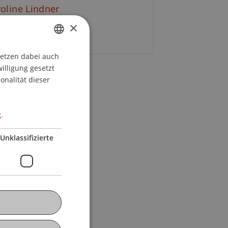
oline Lindner
×
E-Mail
setzen dabei auch
GERMAN
willigung gesetzt
ENGLISH
onalität dieser
.
Unklassifizierte