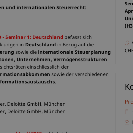
Sem
n und internationalen Steuerrecht:
Apr
Uni
(H3
9 - Seminar 1: Deutschland
befasst sich
cklungen in
Deutschland
in Bezug auf die
CHF
uerung
sowie die
internationale Steuerplanung
ersonen, Unternehmen, Vermögensstrukturen
sichtsräten einschliesslich der
formationsabkommen
sowie der verschiedenen
nformationsaustauschs
.
K
Pro
tner, Deloitte GmbH, München
ger, Deloitte GmbH, München