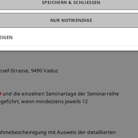
l 2019
CHF 2.950.- einschliesslich
SPEICHERN & SCHLIESSEN
t, Mittagessen und Getränke. Die
ranstaltung fällig.
NUR NOTWENDIGE
EIGEN
9
besteht zudem die Möglichkeit optional an
n.
Josef-Strasse, 9490 Vaduz
9
und die einzelnen Seminartage der Seminarreihe
hgeführt, wenn mindestens jeweils 12
ahmebescheinigung mit Ausweis der detaillierten