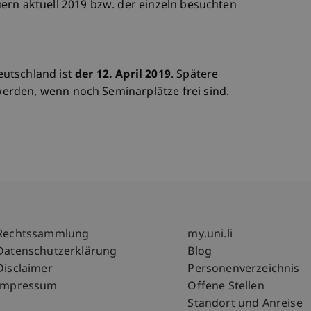
ern aktuell 2019 bzw. der einzeln besuchten
utschland ist
der 12. April 2019
. Spätere
rden, wenn noch Seminarplätze frei sind.
Fußzeile Rechtliche Hinweise
Fußzeile Su
Rechtssammlung
my.uni.li
Datenschutzerklärung
Blog
Disclaimer
Personenverzeichnis
Impressum
Offene Stellen
Standort und Anreise