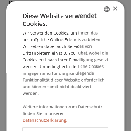
Unternehmen und Konzernen, Banken,
×
Versicherungen und weiteren
Diese Website verwendet
Finanzdienstleistern sowie der Steuerverwaltung,
Cookies.
GERMAN
Fondsmanager, Rechtsanwälte, Steuerberater,
Treuhänder, Vermögensverwalter und
Wir verwenden Cookies, um Ihnen das
ENGLISH
bestmögliche Online-Erlebnis zu bieten.
Wirtschaftsprüfer. Darüber hinaus richtet sich die
Wir setzen dabei auch Services von
Seminarreihe Steuern aktuell 2019 insbesondere
Drittanbietern ein (z.B. YouTube), wobei die
auch an die
Absolventen
des
Cookies erst nach Ihrer Einwilligung gesetzt
Zertifikatsstudiengangs
Nationales und
werden. Unbedingt erforderliche Cookies
Internationales Steuerrecht und des
hingegen sind für die grundlegende
Studiengangs
Executive Master of Laws (LL.M.)
Funktionalität dieser Website erforderlich
in International Taxation.
und können somit nicht deaktiviert
werden.
Veranstaltungsplan
Die Seminarreihe
Steuern aktuell 2019
findet an
Weitere Informationen zum Datenschutz
vier Seminartagen zu Liechtenstein,
finden Sie in unserer
Datenschutzerklärung.
Deutschland, Österreich und der Schweiz
im
Umfang von 8 Lektionen à 45 Minuten pro Tag