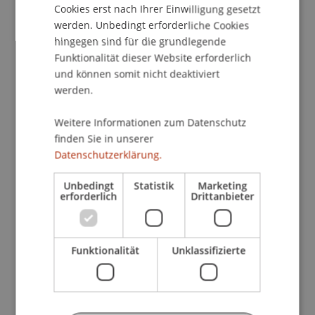
und damit die Bandbreite der Tätigkeiten von
Cookies erst nach Ihrer Einwilligung gesetzt
Family Officern sowie von denjenigen, die diese
werden. Unbedingt erforderliche Cookies
beraten, überwachen und ihnen bestimmte
hingegen sind für die grundlegende
Dienstleistungen anbieten, mit Ihnen gemeinsam
Funktionalität dieser Website erforderlich
aufgreifen. Dabei soll die Zukunft des Family
und können somit nicht deaktiviert
werden.
Office Standorts Liechtenstein und die damit
einhergehenden Herausforderungen und
Weitere Informationen zum Datenschutz
Chancen im Fokus stehen.
finden Sie in unserer
Datenschutzerklärung.
Ziel
der Veranstaltung ist es, die Family Office
Community (va Vermögensinhaber, Family Offices
Unbedingt
Statistik
Marketing
erforderlich
Drittanbieter
und ihre Berater) in Liechtenstein und darüber
hinaus am Family Office Standort Liechtenstein
zusammen zu bringen.
Funktionalität
Unklassifizierte
Am
Mittwochabend
wird Ihnen in der Hofkellerei
die aktuelle Studie Family Office - Mythos mit
Zukunft vorgestellt. Anschliessend erhalten Sie