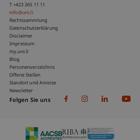
T +423 265 11 11
info@uni.li
Fußzeile Rechtliche Hinweise
Rechtssammlung
Datenschutzerklärung
Disclaimer
Impressum
Fußzeile Subdomain-Verzeichnis
my.uni.li
Blog
Personenverzeichnis
Offene Stellen
Standort und Anreise
Newsletter
Folgen Sie uns