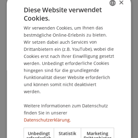
×
Kontakt
Diese Website verwendet
Cookies.
GERMAN
Downloads/Links
Wir verwenden Cookies, um Ihnen das
ENGLISH
bestmögliche Online-Erlebnis zu bieten.
Wir setzen dabei auch Services von
Drittanbietern ein (z.B. YouTube), wobei die
Dozierende/Dozierender:
Cookies erst nach Ihrer Einwilligung gesetzt
werden. Unbedingt erforderliche Cookies
Prof. Dr. Dr. h.c. Günter Franke
hingegen sind für die grundlegende
School/Professur:
Funktionalität dieser Website erforderlich
und können somit nicht deaktiviert
MSc in Finance
werden.
Passive investments have gained wide acceptance
Weitere Informationen zum Datenschutz
in the investor community. Yet the question is to
finden Sie in unserer
what extent this is costly for investors. We
Datenschutzerklärung.
address two issues: 1) Return predictability and
portfolio choice. Return predictability relies
Unbedingt
Statistik
Marketing