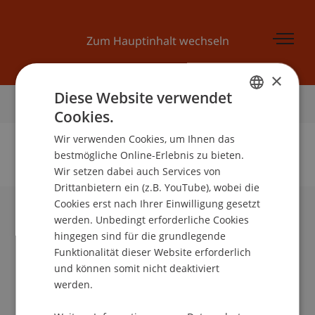
Zum Hauptinhalt wechseln
×
Diese Website verwendet
Startseite
Cookies.
GERMAN
Wir verwenden Cookies, um Ihnen das
ENGLISH
bestmögliche Online-Erlebnis zu bieten.
Wir setzen dabei auch Services von
Keine Daten zu dieser Person gefunden
Drittanbietern ein (z.B. YouTube), wobei die
Cookies erst nach Ihrer Einwilligung gesetzt
werden. Unbedingt erforderliche Cookies
Universität Liechtenstein
hingegen sind für die grundlegende
Fürst-Franz-Josef-Strasse
Funktionalität dieser Website erforderlich
9490 Vaduz
und können somit nicht deaktiviert
Liechtenstein
werden.
T +423 265 11 11
info@uni.li