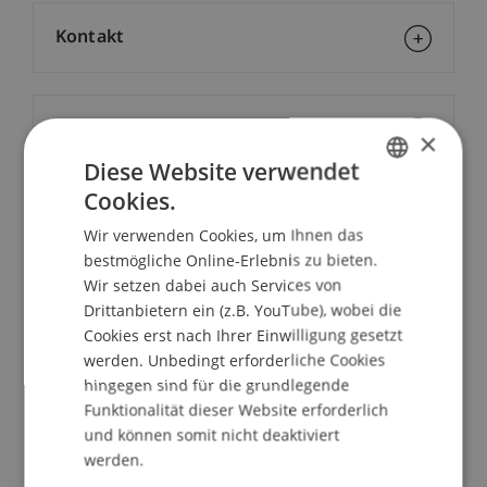
Kontakt
Downloads/Links
×
Diese Website verwendet
Cookies.
GERMAN
Dozierende:
Wir verwenden Cookies, um Ihnen das
ENGLISH
Dr. Dominique Biedermann
bestmögliche Online-Erlebnis zu bieten.
Prof. em. Dr. Marco J. Menichetti
Wir setzen dabei auch Services von
Drittanbietern ein (z.B. YouTube), wobei die
School/Professur:
Cookies erst nach Ihrer Einwilligung gesetzt
MSc in Finance
werden. Unbedingt erforderliche Cookies
hingegen sind für die grundlegende
Over the past few years, the financial community
Funktionalität dieser Website erforderlich
has become aware of a profound change in the
und können somit nicht deaktiviert
werden.
share ownership structure of listed companies,