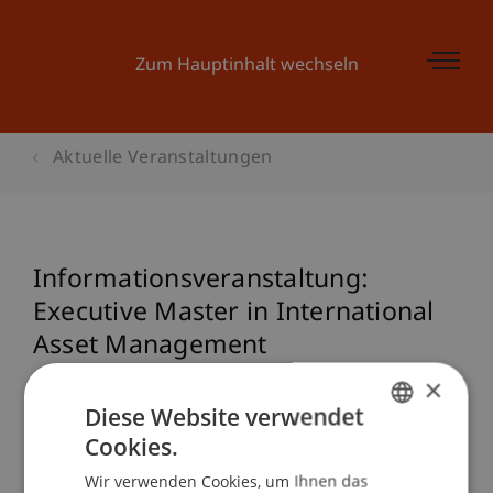
Zum Hauptinhalt wechseln
Aktuelle Veranstaltungen
Informationsveranstaltung:
Executive Master in International
Asset Management
×
Diese Website verwendet
Veranstaltungsdetails
Cookies.
GERMAN
Wir verwenden Cookies, um Ihnen das
ENGLISH