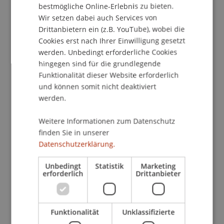
bestmögliche Online-Erlebnis zu bieten.
Kontakt
Wir setzen dabei auch Services von
Drittanbietern ein (z.B. YouTube), wobei die
Cookies erst nach Ihrer Einwilligung gesetzt
werden. Unbedingt erforderliche Cookies
School/Professur:
hingegen sind für die grundlegende
Funktionalität dieser Website erforderlich
Institut für Finanzdienstleistungen
und können somit nicht deaktiviert
Ab September 2012 startet unser neuer
werden.
berufsbegleitender Executive Master in
Weitere Informationen zum Datenschutz
International Asset Management.
finden Sie in unserer
Datenschutzerklärung.
Gerne bieten wir Ihnen die Möglichkeit, an
unserer Informationsveranstaltung Näheres über
Unbedingt
Statistik
Marketing
den Studienplan, das Lehrkonzept und die
erforderlich
Drittanbieter
Studienzeiten zu erfahren.
Funktionalität
Unklassifizierte