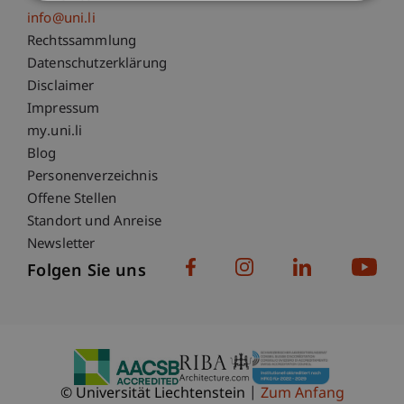
info@uni.li
Fußzeile Rechtliche Hinweise
Rechtssammlung
Datenschutzerklärung
Disclaimer
Impressum
Fußzeile Subdomain-Verzeichnis
my.uni.li
Blog
Personenverzeichnis
Offene Stellen
Standort und Anreise
Newsletter
Folgen Sie uns
© Universität Liechtenstein
Zum Anfang