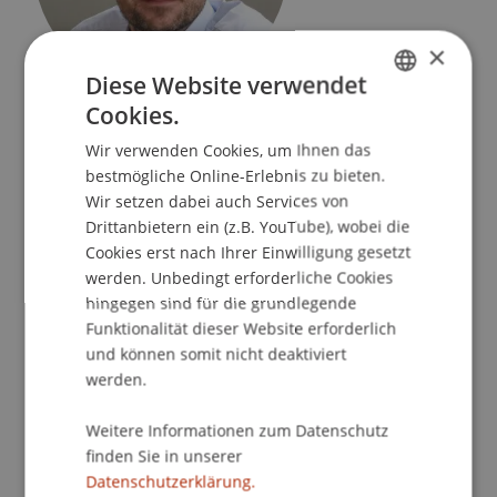
×
Diese Website verwendet
Studiensekretär
Cookies.
GERMAN
Rektorat
Wir verwenden Cookies, um Ihnen das
ENGLISH
bestmögliche Online-Erlebnis zu bieten.
Universität Liechtenstein
Wir setzen dabei auch Services von
Fürst-Franz-Josef-Strasse
Drittanbietern ein (z.B. YouTube), wobei die
9490 Vaduz
Cookies erst nach Ihrer Einwilligung gesetzt
Liechtenstein
werden. Unbedingt erforderliche Cookies
hingegen sind für die grundlegende
T. +423 265 11 81
Funktionalität dieser Website erforderlich
manuel.duenser@uni.li
und können somit nicht deaktiviert
werden.
Weitere Informationen zum Datenschutz
Publikationen
finden Sie in unserer
Datenschutzerklärung.