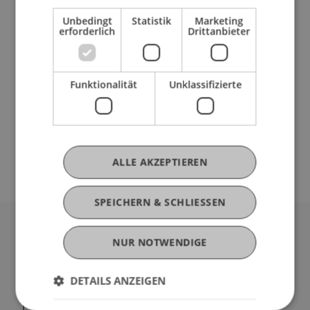
Unbedingt
Statistik
Marketing
erforderlich
Drittanbieter
Beitrag in wissenschaftlicher
Fachzeitschrift (1)
Funktionalität
Unklassifizierte
Präsentation auf wissenschaftlicher
Konferenz (1)
ALLE AKZEPTIEREN
SPEICHERN & SCHLIESSEN
Universität Liechtenstein
NUR NOTWENDIGE
Fürst-Franz-Josef-Strasse
9490 Vaduz
DETAILS ANZEIGEN
Liechtenstein
T +423 265 11 11