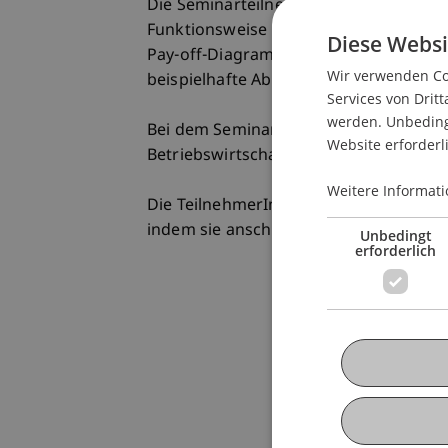
Die SeminarteilnehmerInnen erhalten e
Funktionsweise und die praktischen A
Diese Websi
Pay-off-Diagramme, eine Diskussion ü
Wir verwenden Coo
beispielhafte Absicherungs- und Komb
Services von Dritt
werden. Unbedingt
Bei dem Seminar handelt es sich um ei
Website erforderl
Betriebswirtschaftslehre, Banking un
Weitere Informati
Die TeilnehmerInnen können nach dem 
indem sie anschliessend das Seminar "
Unbedingt
erforderlich