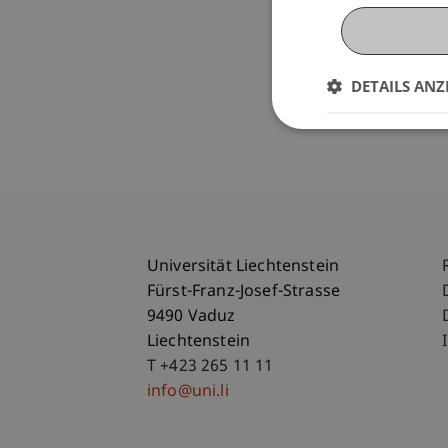
DETAILS ANZ
Universität Liechtenstein
Fürst-Franz-Josef-Strasse
9490 Vaduz
Liechtenstein
T +423 265 11 11
info@uni.li