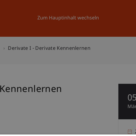
Forschung
Universität
Aktuelles
Zum Hauptinhalt wechseln
n
Derivate I - Derivate Kennenlernen
e Kennenlernen
0
Mä