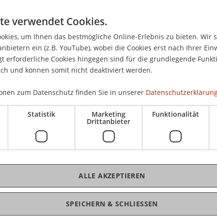
inen ersten Überblick über die Arten, die
05.
nwendungen von derivativen Finanzinstrumenten.
12.
te verwendet Cookies.
ber die preisbestimmenden Faktoren und
kies, um Ihnen das bestmögliche Online-Erlebnis zu bieten. Wir 
inationsstrategien runden die beiden Abende ab.
Am 
anbietern ein (z.B. YouTube), wobei die Cookies erst nach Ihrer Ein
fin
 erforderliche Cookies hingegen sind für die grundlegende Funkti
n Weiterbildungsangebot des Lehrstuhls für
ich und können somit nicht deaktiviert werden.
d Financial Management.
onen zum Datenschutz finden Sie in unserer
Datenschutzerklärung
CHF
Seminarbesuch ihre Kenntnisse weiter vertiefen,
Kur
Derivate 2
" besuchen.
Statistik
Marketing
Funktionalität
Drittanbieter
ALLE AKZEPTIEREN
K
SPEICHERN & SCHLIESSEN
Ma