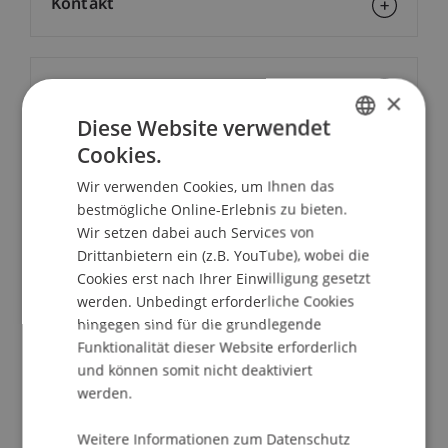
Kontakt
Downloads/Links
×
Diese Website verwendet
Cookies.
GERMAN
Dozierende:
Wir verwenden Cookies, um Ihnen das
ENGLISH
Omar Abou El Maati
bestmögliche Online-Erlebnis zu bieten.
Michael Kurt Frommelt
Wir setzen dabei auch Services von
Prof. em. Dr. Marco J. Menichetti
Drittanbietern ein (z.B. YouTube), wobei die
Cookies erst nach Ihrer Einwilligung gesetzt
School/Professur:
werden. Unbedingt erforderliche Cookies
MSc in Finance
hingegen sind für die grundlegende
Funktionalität dieser Website erforderlich
M&A
involves a complicated process that touches
und können somit nicht deaktiviert
a number of different topics such as strategic
werden.
considerations (does it make sense to buy a
Weitere Informationen zum Datenschutz
certain company), financial, tax and legal aspects.