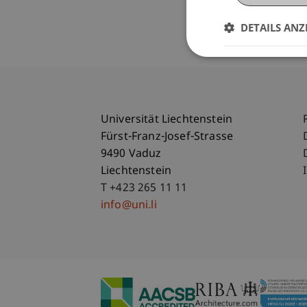
DETAILS ANZ
Universität Liechtenstein
Fürst-Franz-Josef-Strasse
9490 Vaduz
Liechtenstein
T +423 265 11 11
info@uni.li