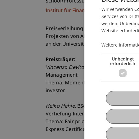
School/Professur:
Wir verwenden Coo
Institut für Finanzdienstleistungen
Services von Dritt
werden. Unbedingt
Preisverleihung für herausragende wi
Website erforderl
Projekten von Absolventinnen und Abs
an der Universität Liechtenstein im Be
Weitere Informati
Unbedingt
Preisträger:
erforderlich
Vincenzo Devito
, MSc, Absolvent des 
Management
Thema: Momentum and currency hedging
investor
Heiko Hehle
, BSc, Absolvent des Bache
Vertiefung International Financial Serv
Thema: Fair pricing of structured produ
Express Certificate