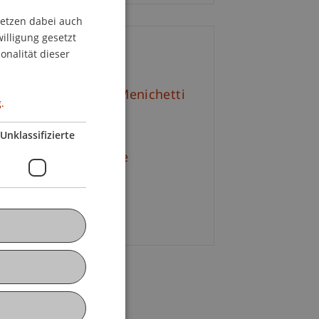
setzen dabei auch
GERMAN
willigung gesetzt
ENGLISH
onalität dieser
ontakt
f. em. Dr. Marco J. Menichetti
.
E-Mail
Unklassifizierte
f. Dr. Michael Hanke
+423 265 11 55
E-Mail