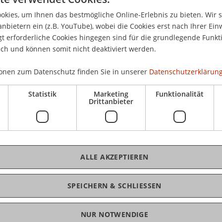
kies, um Ihnen das bestmögliche Online-Erlebnis zu bieten. Wir 
anbietern ein (z.B. YouTube), wobei die Cookies erst nach Ihrer Ein
 erforderliche Cookies hingegen sind für die grundlegende Funkti
K
ssenschaftliche Leistungen im Rahmen von Thesis-
ich und können somit nicht deaktiviert werden.
olventen der Bachelor- und Master-Studiengänge
Pro
reich Banking und Finance.
onen zum Datenschutz finden Sie in unserer
Datenschutzerklärung
Statistik
Marketing
Funktionalität
Drittanbieter
Masterstudiengangs Banking and Financial
Pro
 strategies: Implications for a Swiss equity
ALLE AKZEPTIEREN
lorstudiengangs Betriebswirtschaftslehre,
ices
SPEICHERN & SCHLIESSEN
cts - Valuation and payoff analysis of a Multi
NUR NOTWENDIGE