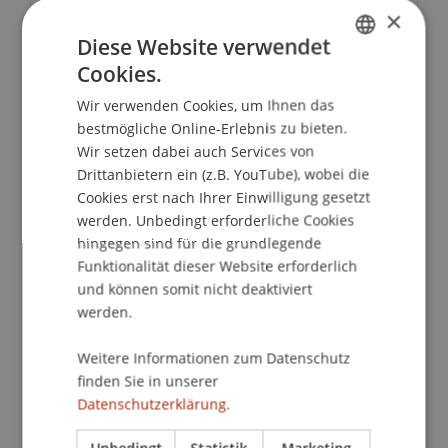
Kontakt
×
Diese Website verwendet
Cookies.
GERMAN
Dozierende:
Wir verwenden Cookies, um Ihnen das
ENGLISH
Bernhard
Büchel
WP
bestmögliche Online-Erlebnis zu bieten.
Dr. iur. Marco
Felder
M.SC. M.B.L.-HSG LL.M.
Wir setzen dabei auch Services von
Dr. Urs Gähwiler
Drittanbietern ein (z.B. YouTube), wobei die
Dr. Tanja Kirn
Cookies erst nach Ihrer Einwilligung gesetzt
DDr. Patrick Knörzer
werden. Unbedingt erforderliche Cookies
Dr. Alexander Linn
hingegen sind für die grundlegende
Heinz Nett
Funktionalität dieser Website erforderlich
Dr. Thomas Nigg
und können somit nicht deaktiviert
Dr. iur. Klaus
Tschütscher
LL.M.
Prof. Dr. Martin Wenz
werden.
School/Professur:
Weitere Informationen zum Datenschutz
finden Sie in unserer
Institut für Finanzdienstleistungen
Datenschutzerklärung.
Totalrevision des Liechtensteinischen
Unbedingt
Statistik
Marketing