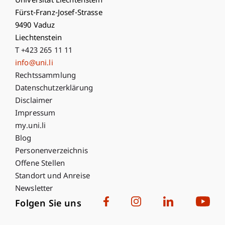
Universität Liechtenstein
Fürst-Franz-Josef-Strasse
9490 Vaduz
Liechtenstein
T +423 265 11 11
info@uni.li
Fußzeile Rechtliche Hinweise
Rechtssammlung
Datenschutzerklärung
Disclaimer
Impressum
Fußzeile Subdomain-Verzeichnis
my.uni.li
Blog
Personenverzeichnis
Offene Stellen
Standort und Anreise
Newsletter
Folgen Sie uns