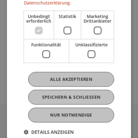
Datenschutzerklärung.
Unbedingt
Statistik
Marketing
erforderlich
Drittanbieter
Sommersemester 2025
Funktionalität
Unklassifizierte
ALLE AKZEPTIEREN
SPEICHERN & SCHLIESSEN
NUR NOTWENDIGE
Universität Liechtenstein
Fürst-Franz-Josef-Strasse
DETAILS ANZEIGEN
9490 Vaduz