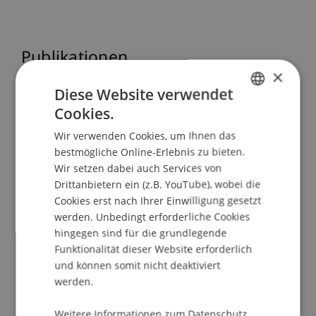
Publikationen
×
Diese Website verwendet
Cookies.
Beitrag in wissenschaftlicher
GERMAN
Fachzeitschrift (74)
Wir verwenden Cookies, um Ihnen das
ENGLISH
bestmögliche Online-Erlebnis zu bieten.
Wir setzen dabei auch Services von
Monografie (9)
Drittanbietern ein (z.B. YouTube), wobei die
Cookies erst nach Ihrer Einwilligung gesetzt
werden. Unbedingt erforderliche Cookies
Herausgegebener Sammelband (9)
hingegen sind für die grundlegende
Funktionalität dieser Website erforderlich
und können somit nicht deaktiviert
Beitrag in Sammelband (31)
werden.
Weitere Informationen zum Datenschutz
Beitrag in Gesetzeskommentierung (20)