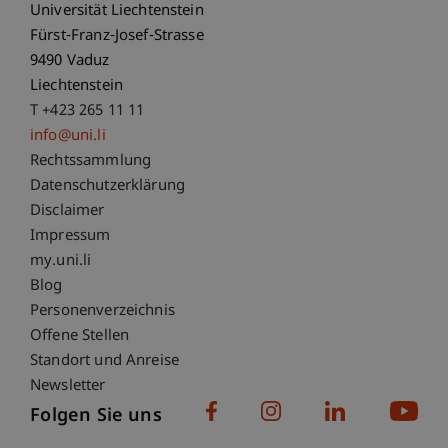
Universität Liechtenstein
Fürst-Franz-Josef-Strasse
9490 Vaduz
Liechtenstein
T +423 265 11 11
info@uni.li
Fußzeile Rechtliche Hinweise
Rechtssammlung
Datenschutzerklärung
Disclaimer
Impressum
Fußzeile Subdomain-Verzeichnis
my.uni.li
Blog
Personenverzeichnis
Offene Stellen
Standort und Anreise
Newsletter
Folgen Sie uns