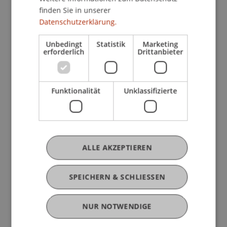
finden Sie in unserer
Datenschutzerklärung.
Beitrag in Konferenztagungsband (2)
Unbedingt
Statistik
Marketing
erforderlich
Drittanbieter
Präsentation auf wissenschaftlicher
Konferenz (5)
Funktionalität
Unklassifizierte
Projektbericht (1)
Arbeitspapier (1)
ALLE AKZEPTIEREN
Thesis (1)
SPEICHERN & SCHLIESSEN
Wissenschaftlicher Vortrag (72)
NUR NOTWENDIGE