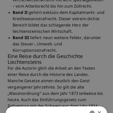
Wirtschaftsstrafrecht mit acht Spezialgebieten
– vom Arbeitsrecht bis hin zum Zollrecht.
Band II
gehört exklusiv dem Kapitalmarkt- und
Kreditwesenstrafrecht. Dieser extrem dichte
Bereich bildet das schlagende Herz der
liechtensteinischen Wirtschaft.
Band III
liefert neun weitere Felder, darunter
das Steuer-, Umwelt- und
Korruptionsstrafrecht.
Eine Reise durch die Geschichte
Liechtensteins
Für die Autorin glich die Arbeit an den Texten
einer Reise durch die Historie des Landes.
Manche Gesetze atmen deutlich den Geist
vergangener Jahrzehnte. So gilt die alte
„Wasenordnung“ aus dem Jahr 1873 teilweise bis
heute. Auch das Einführungsgesetz zum
Zollvertrag mit der Schweiz aus dem Jahr 1924
×
zeigt eindrücklich, wie stark Schweizer Recht das