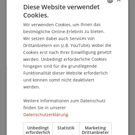
Diese Website verwendet
Fürstentum seit über hundert Jahren prägt.
Cookies.
GERMAN
Wissen für den gesamten DACH-Raum
Wir verwenden Cookies, um Ihnen das
Das Werk dient nicht nur Anwälten, Forschenden
ENGLISH
bestmögliche Online-Erlebnis zu bieten.
und Studierenden im Inland. Weil Liechtensteins
Wir setzen dabei auch Services von
Wirtschaft stark über Grenzen hinweg agiert,
Drittanbietern ein (z.B. YouTube), wobei die
liefert das Buch auch Fachleuten im gesamten
Cookies erst nach Ihrer Einwilligung gesetzt
DACH-Raum wertvolles Wissen. Wer das Recht mit
werden. Unbedingt erforderliche Cookies
Österreich oder der Schweiz vergleicht, findet
hingegen sind für die grundlegende
hier eine unverzichtbare Basis.
Funktionalität dieser Website erforderlich
und können somit nicht deaktiviert
Das Buch im Überblick:
werden.
Titel:
FlexLex Liechtensteinisches
Wirtschaftsstrafrecht, Band I–III
Weitere Informationen zum Datenschutz
Autorin:
Prof. Dr. Konstantina Papathanasiou
finden Sie in unserer
Verlag:
facultas / FlexLex
Datenschutzerklärung.
Erschienen:
03/2026
Umfang:
1678 Seiten
Unbedingt
Statistik
Marketing
erforderlich
Drittanbieter
ISBN:
978-3-99071-459-1