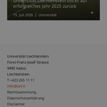
Universität Liechtenstein blickt auf
erfolgreiches Jahr 2025 zurück
15. Juli 2026
Universität
Universität Liechtenstein
Fürst-Franz-Josef-Strasse
9490 Vaduz
Liechtenstein
T +423 265 11 11
info@uni.li
Fußzeile Rechtliche Hinweise
Rechtssammlung
Datenschutzerklärung
Disclaimer