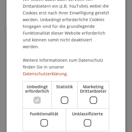
Drittanbietern ein (z.B. YouTube), wobei die
Mi, 25. Febr 2026, 17:30 Uhr; Aula,
Cookies erst nach Ihrer Einwilligung gesetzt
Standort Ebaholz
werden. Unbedingt erforderliche Cookies
hingegen sind für die grundlegende
Funktionalität dieser Website erforderlich
und können somit nicht deaktiviert
19
Feb
werden.
Gesellschafts-, Stiftungs- und Trustrecht
Weitere Informationen zum Datenschutz
finden Sie in unserer
Datenschutzerklärung.
Buchpräsentation
Buchpräsentation: 100 Jahre
Unbedingt
Statistik
Marketing
erforderlich
Drittanbieter
liechtensteinisches Personen- und
Gesellschaftsrecht im Dialog
Funktionalität
Unklassifizierte
Do, 19. Febr 2026; 17.00-18.50 Uhr;
Auditorium, Campus