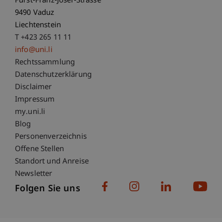
Fürst-Franz-Josef-Strasse
9490 Vaduz
Liechtenstein
T +423 265 11 11
info@uni.li
Fußzeile Rechtliche Hinweise
Rechtssammlung
Datenschutzerklärung
Disclaimer
Impressum
Fußzeile Subdomain-Verzeichnis
my.uni.li
Blog
Personenverzeichnis
Offene Stellen
Standort und Anreise
Newsletter
Folgen Sie uns