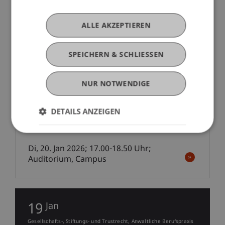
ALLE AKZEPTIEREN
20
Jan
Gesellschafts-, Stiftungs- und Trustrecht
SPEICHERN & SCHLIESSEN
Buchpräsentation
NUR NOTWENDIGE
Buchpräsentation: Festschrift 100
Jahre Liechtensteinisches
DETAILS ANZEIGEN
Personen- und Gesellschaftsrecht
Di, 20. Jan 2026; 17.00-18.50 Uhr;
Auditorium, Campus
19
Jan
Gesellschafts-, Stiftungs- und Trustrecht
Anwaltliche Berufspraxis