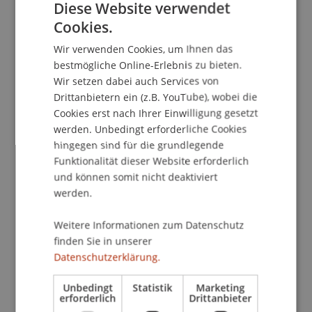
Liechtensteins so massgeblich beeinflusst, wie
Diese Website verwendet
dies den historischen Gesetzesredakteuren
Cookies.
GERMAN
Wilhelm und Emil Beck gelungen ist.
Wir verwenden Cookies, um Ihnen das
ENGLISH
bestmögliche Online-Erlebnis zu bieten.
Exakt 100 Jahre später, am 19. Februar 2026,
Wir setzen dabei auch Services von
findet im Auditorium der Universität Liechtenstein
Drittanbietern ein (z.B. YouTube), wobei die
die Präsentation des Jubiläumsbands «100 Jahre
Cookies erst nach Ihrer Einwilligung gesetzt
liechtensteinisches Personen- und
werden. Unbedingt erforderliche Cookies
Gesellschaftsrecht im Dialog» statt. Die
hingegen sind für die grundlegende
Herausgeberinnen und Herausgeber, als
Funktionalität dieser Website erforderlich
versammelte Professorenschaft der Liechtenstein
und können somit nicht deaktiviert
werden.
Business Law School, möchten mit dem
Jubiläumsband den 100-jährigen Geburtstag des
Weitere Informationen zum Datenschutz
PGR gebührend feiern und gleichzeitig den
finden Sie in unserer
wissenschaftlichen Diskurs für das kommende
Datenschutzerklärung.
Jahrhundert eröffnen.
Unbedingt
Statistik
Marketing
erforderlich
Drittanbieter
Einführung und Moderation: