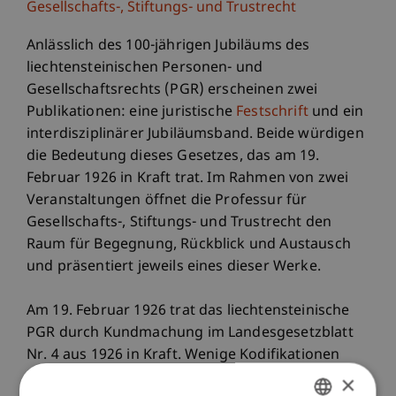
Gesellschafts-, Stiftungs- und Trustrecht
Anlässlich des 100-jährigen Jubiläums des
liechtensteinischen Personen- und
Gesellschaftsrechts (PGR) erscheinen zwei
Publikationen: eine juristische
Festschrift
und ein
interdisziplinärer Jubiläumsband. Beide würdigen
die Bedeutung dieses Gesetzes, das am 19.
Februar 1926 in Kraft trat. Im Rahmen von zwei
Veranstaltungen öffnet die Professur für
Gesellschafts-, Stiftungs- und Trustrecht den
Raum für Begegnung, Rückblick und Austausch
und präsentiert jeweils eines dieser Werke.
Am 19. Februar 1926 trat das liechtensteinische
PGR durch Kundmachung im Landesgesetzblatt
Nr. 4 aus 1926 in Kraft. Wenige Kodifikationen
haben die wirtschaftliche Entwicklung
×