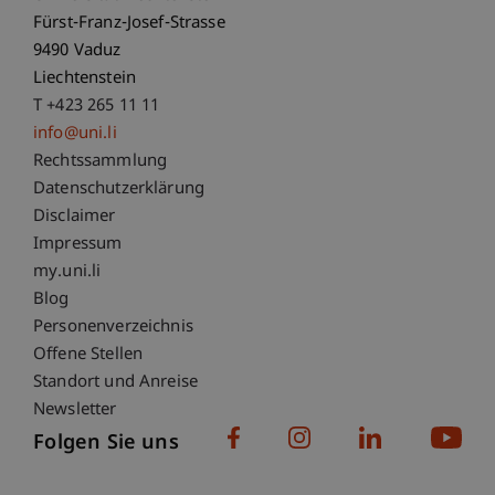
Fürst-Franz-Josef-Strasse
9490 Vaduz
Liechtenstein
T +423 265 11 11
info@uni.li
Fußzeile Rechtliche Hinweise
Rechtssammlung
Datenschutzerklärung
Disclaimer
Impressum
Fußzeile Subdomain-Verzeichnis
my.uni.li
Blog
Personenverzeichnis
Offene Stellen
Standort und Anreise
Newsletter
Folgen Sie uns