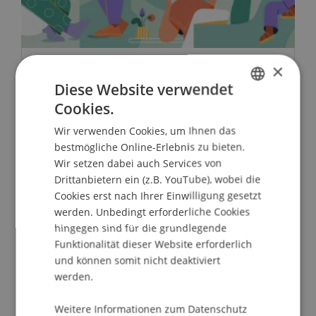
×
Vereine und Betätigungsbereiche
Diese Website verwendet
in Liechtenstein 2024
Cookies.
GERMAN
Wir verwenden Cookies, um Ihnen das
Liechtenstein zählt 879 aktive Vereine.
ENGLISH
bestmögliche Online-Erlebnis zu bieten.
Besonders stark vertreten sind Kultur- und
Wir setzen dabei auch Services von
Sportvereine.
Drittanbietern ein (z.B. YouTube), wobei die
Cookies erst nach Ihrer Einwilligung gesetzt
werden. Unbedingt erforderliche Cookies
Zur Studie
hingegen sind für die grundlegende
Funktionalität dieser Website erforderlich
und können somit nicht deaktiviert
werden.
Weitere Informationen zum Datenschutz