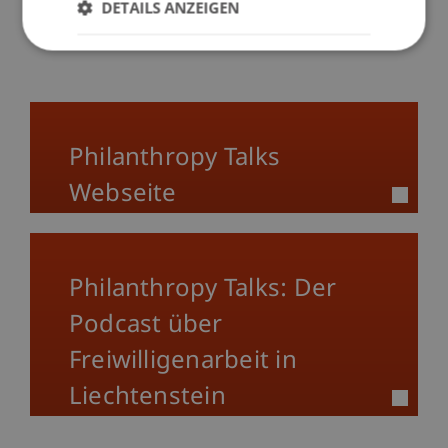
DETAILS ANZEIGEN
Philanthropy Talks
Webseite
Philanthropy Talks: Der
Podcast über
Freiwilligenarbeit in
Liechtenstein