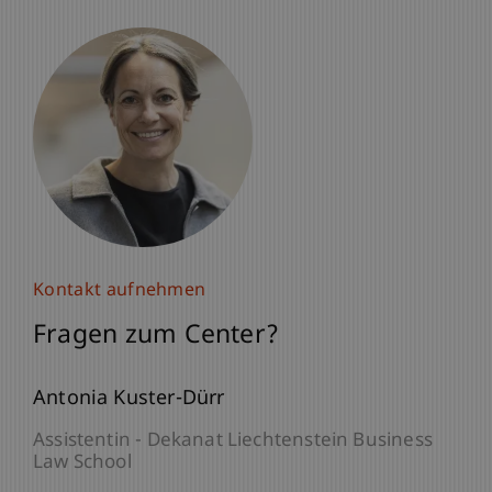
Kontakt aufnehmen
Kontakt aufnehmen
Fragen zum Center?
Fragen zum Center?
Prof. Dr. Marc Gottschald
Antonia Kuster-Dürr
Direktor Center für Philanthropie - Center für
Assistentin - Dekanat Liechtenstein Business
Philanthropie
Law School
Vize-Dekan - Liechtenstein
Business Law School