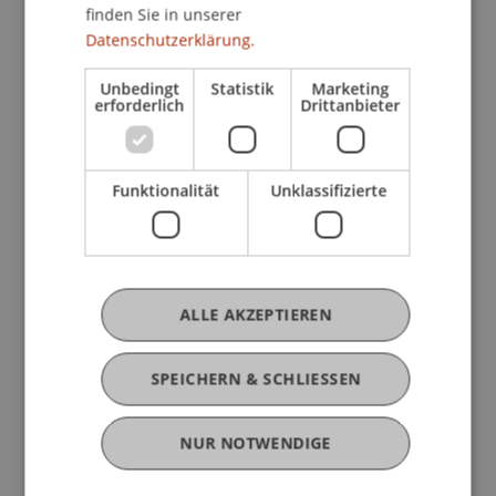
finden Sie in unserer
Datenschutzerklärung.
Unbedingt
Statistik
Marketing
erforderlich
Drittanbieter
Funktionalität
Unklassifizierte
Vereine und Betätigungsbereiche
in Liechtenstein 2023
ALLE AKZEPTIEREN
Erste umfassende Erhebung der
Vereinslandschaft zeigt: Liechtenstein
zählt 851 Vereine.
SPEICHERN & SCHLIESSEN
NUR NOTWENDIGE
Zur Studie