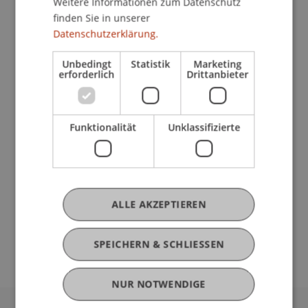
Anstellung
Weitere Informationen zum Datenschutz
finden Sie in unserer
Datenschutzerklärung.
Erasmus+ Personalmobilität
Unbedingt
Statistik
Marketing
erforderlich
Drittanbieter
Funktionalität
Unklassifizierte
Angebote für Doktorierende OHNE
Anstellung
ALLE AKZEPTIEREN
Erasmus+ Kurzzeitmobilität
SPEICHERN & SCHLIESSEN
NUR NOTWENDIGE