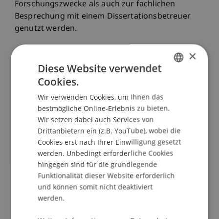
Forschungszwecke als auch zur fachlichen
Besprechung mit einem Dissertationsbetreuer
genutzt werden.
×
Diese Website verwendet
Cookies.
Angebote für alle Doktorierenden
GERMAN
Wir verwenden Cookies, um Ihnen das
ENGLISH
bestmögliche Online-Erlebnis zu bieten.
Wir setzen dabei auch Services von
Erasmus+ International Credit Mobility
Drittanbietern ein (z.B. YouTube), wobei die
Cookies erst nach Ihrer Einwilligung gesetzt
Erasmus+ Praktika
werden. Unbedingt erforderliche Cookies
hingegen sind für die grundlegende
Funktionalität dieser Website erforderlich
und können somit nicht deaktiviert
werden.
Angebote für Doktorierende MIT