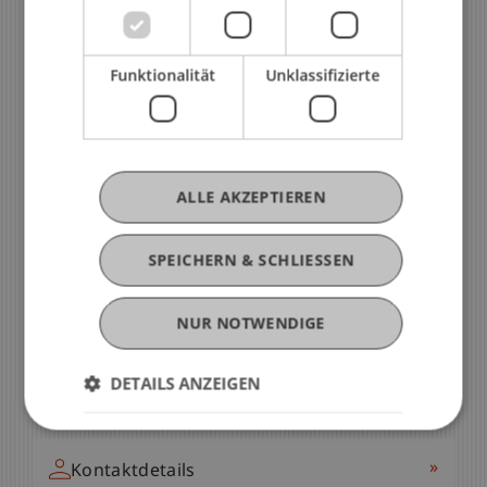
Funktionalität
Unklassifizierte
Wir beraten Dich gerne
Du hast noch Fragen?
ALLE AKZEPTIEREN
Mirjana Schädler
Leiterin - International Office
SPEICHERN & SCHLIESSEN
»
E-Mail
NUR NOTWENDIGE
DETAILS ANZEIGEN
»
+423 265 11 07
»
Kontaktdetails