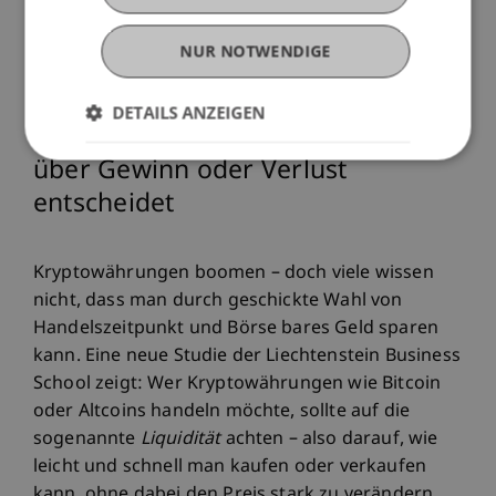
Conference, Bergen Norway.
NUR NOTWENDIGE
DETAILS ANZEIGEN
Warum die Wahl der Krypto-Börse
über Gewinn oder Verlust
entscheidet
Kryptowährungen boomen – doch viele wissen
nicht, dass man durch geschickte Wahl von
Handelszeitpunkt und Börse bares Geld sparen
kann. Eine neue Studie der Liechtenstein Business
School zeigt: Wer Kryptowährungen wie Bitcoin
oder Altcoins handeln möchte, sollte auf die
sogenannte
Liquidität
achten – also darauf, wie
leicht und schnell man kaufen oder verkaufen
kann, ohne dabei den Preis stark zu verändern.