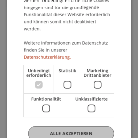
werden. Unbedingt erforderliche Cookies
Herausforderungen und Chancen der aktuellen
hingegen sind für die grundlegende
Entwicklungen im KI-Umfeld zu gewinnen.
Funktionalität dieser Website erforderlich
und können somit nicht deaktiviert
werden.
Die Vorlesung «AI Strategy, Management and
Governance» unter der Leitung von Assoz. Prof.
Weitere Informationen zum Datenschutz
Dr. Benjamin van Giffen ist Teil des
finden Sie in unserer
Masterstudiengangs Information Systems an der
Datenschutzerklärung.
Universität Liechtenstein und unterstreicht die
Unbedingt
Statistik
Marketing
Bedeutung und das Engagement der Universität,
erforderlich
Drittanbieter
den Studierenden aktuelles und praxisrelevantes
Wissen im Bereich der Künstlichen Intelligenz zu
vermitteln.
Funktionalität
Unklassifizierte
ALLE AKZEPTIEREN