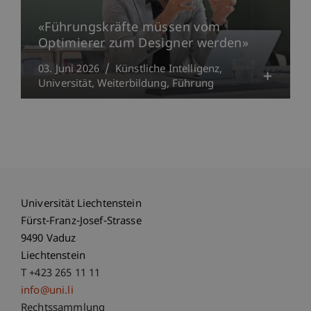
«Führungskräfte müssen vom
Optimierer zum Designer werden»
03. Juni 2026
Künstliche Intelligenz
Universität
Weiterbildung
Führung
Universität Liechtenstein
Fürst-Franz-Josef-Strasse
9490 Vaduz
Liechtenstein
T +423 265 11 11
info@uni.li
Fußzeile Rechtliche Hinweise
Rechtssammlung