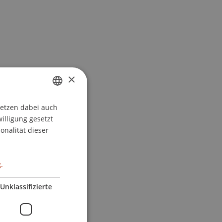
×
setzen dabei auch
GERMAN
willigung gesetzt
ENGLISH
onalität dieser
.
Unklassifizierte