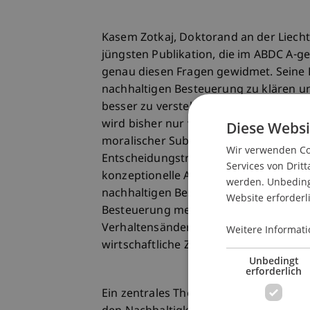
Kasem Zotkaj, Doktorand an der Liechte
jüngsten Publikation, die im ABDC A-ge
genau diesen Fragen gewidmet. Seine 
nachhaltigen Besteuerung zu klären un
besser zu verstehen. Das Konzept der 
wird bisher nur vage definiert. Laut Zo
Diese Websi
moralischer Subjektivität geprägt wird
Wir verwenden Coo
Entscheidungsträger vor Herausforderu
Services von Dritt
konzeptionelle Analyse durchgeführt,
werden. Unbedingt
nachhaltigen Besteuerung zu identifizie
Website erforderl
Besteuerung mehr bedeutet als nur di
Verhaltensänderungen fördern und daz
Weitere Informati
wirtschaftliche Ziele in Einklang zu bri
Unbedingt
erforderlich
Ein zentrales Thema der Forschung ist