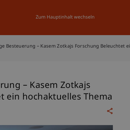
Forschung
Universität
Aktuelles
Zum Hauptinhalt wechseln
ge Besteuerung – Kasem Zotkajs Forschung Beleuchtet e
rung – Kasem Zotkajs
t ein hochaktuelles Thema