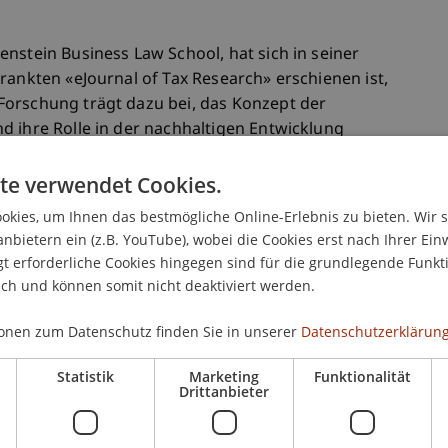
nstein Business Law School, hat sich in seiner
rankten «eJournal of Tax Research» erschienen ist,
Forschung trägt dazu bei, das Konzept der
d ihre Rolle in der nachhaltigen Entwicklung
nachhaltigen Besteuerung ist noch relativ neu und
tkajs Analyse besteht die Gefahr, dass es von
te verwendet Cookies.
, was sowohl Steuerzahler als auch politische
kies, um Ihnen das bestmögliche Online-Erlebnis zu bieten. Wir 
ngen stellt. Um dies zu verhindern, hat er eine
anbietern ein (z.B. YouTube), wobei die Cookies erst nach Ihrer Ein
 um die grundlegenden Merkmale einer
 erforderliche Cookies hingegen sind für die grundlegende Funkti
ren. Seine Arbeit zeigt, dass nachhaltige
ich und können somit nicht deaktiviert werden.
e Erhebung von Einnahmen. Sie muss auch gezielt
u beitragen, ökologische, soziale und
onen zum Datenschutz finden Sie in unserer
Datenschutzerklärung
ngen.
Statistik
Marketing
Funktionalität
Drittanbieter
 die Wechselwirkung zwischen Steuerpolitik und