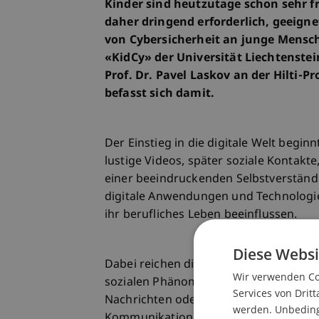
Kinder sind heutzutage schon sehr fr
daher dringend erforderlich, geeign
von Cybersicherheit an junge Mensc
«KidCy» der Universität Liechtenstei
Prof. Dr. Pavel Laskov an der Hilti-
befasst sich damit.
Der Einstieg in die digitale Welt begin
lustige Videos, später soziale Kontakt
einer beeindruckenden Selbstverständli
digitale Anwendungen und Technologien
ihr berufliches Leben beeinflussen.
Diese Websi
Dabei reichen die Sicherheitsrisiken, 
Wir verwenden Coo
sozialen Phänomenen, wie Mobbing üb
Services von Dritt
Nachrichten oder Apps, bis hin zur Ge
werden. Unbedingt
Kommunikation mit Unbekannten. Der U