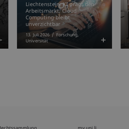
Liechtenstein: KI prägt den
Arbeitsmarkt, Cloud
Computing bleibt
unverzichtbar
13. Juli 2026
Forschung
Universität
Rechtssammlung
my.uni.li