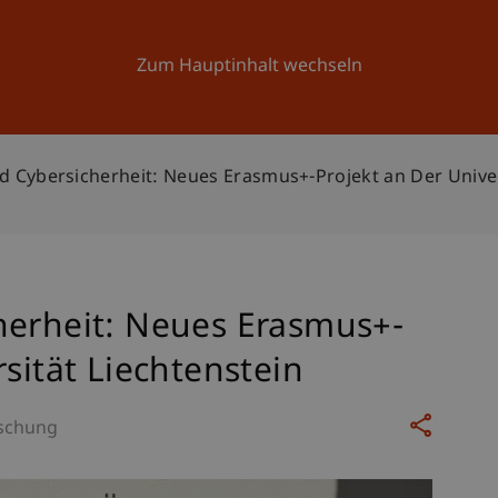
Forschung
Universität
Aktuelles
Zum Hauptinhalt wechseln
d Cybersicherheit: Neues Erasmus+-Projekt an Der Univer
herheit: Neues Erasmus+-
rsität Liechtenstein
schung