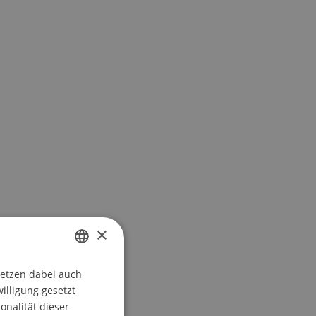
×
setzen dabei auch
GERMAN
willigung gesetzt
ENGLISH
onalität dieser