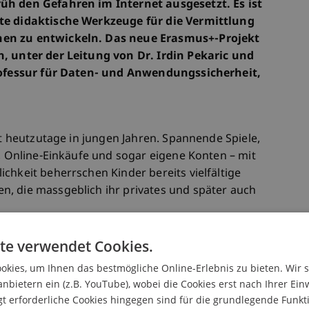
üh den Gefahren im Internet ausgesetzt. Es ist
ete didaktische Werkzeuge für die Vermittlung
hen zu entwickeln. Das neue Erasmus+-Projekt
n, unter der Leitung von Dr. Irdin Pekaric und
Professur für Daten- und Anwendungssicherheit,
nt heutzutage in jungen Jahren. Spannende Spiele,
e, Online-Einkäufe und sogar eigene Konten – mit
chkeit beherrschen Kinder bereits vielfältige
, die massgeblich ihr privates und später auch
te verwendet Cookies.
denen Kinder im Internet ausgesetzt sind, von
kies, um Ihnen das bestmögliche Online-Erlebnis zu bieten. Wir 
er Schädigungen durch betrügerische
anbietern ein (z.B. YouTube), wobei die Cookies erst nach Ihrer Ein
fährdung der physischen Sicherheit durch die
 erforderliche Cookies hingegen sind für die grundlegende Funkti
mgang mit solchen Risiken beschäftigt seit