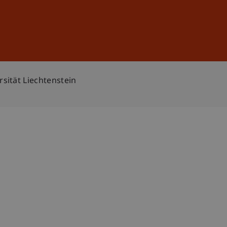
Anmelden
DE
EN
sität Liechtenstein