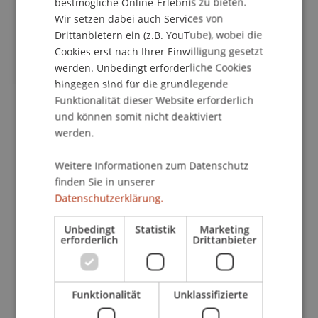
bestmögliche Online-Erlebnis zu bieten.
Credentials zur Anerkennung von Fähigkeiten in
Wir setzen dabei auch Services von
der Berufsbildung eingesetzt werden können.
Drittanbietern ein (z.B. YouTube), wobei die
Auch das Thema Mobilitäten wird aus
Cookies erst nach Ihrer Einwilligung gesetzt
verschiedenen Perspektiven beleuchtet.
werden. Unbedingt erforderliche Cookies
hingegen sind für die grundlegende
Funktionalität dieser Website erforderlich
Die Veranstaltung beginnt um 17 Uhr mit
und können somit nicht deaktiviert
Vorträgen und ab ca. 17.45 Uhr haben
werden.
Besuchende die Möglichkeit, im Rahmen einer
Posterpräsentation
direkt mit den
Weitere Informationen zum Datenschutz
Projektleitenden ins Gespräch zu kommen und
finden Sie in unserer
sich über die verschiedenen Projekte zu
Datenschutzerklärung.
informieren. Der Abend wird von einem Apéro
Unbedingt
Statistik
Marketing
begleitet.
erforderlich
Drittanbieter
Funktionalität
Unklassifizierte
Die Veranstaltung ist kostenlos, aus