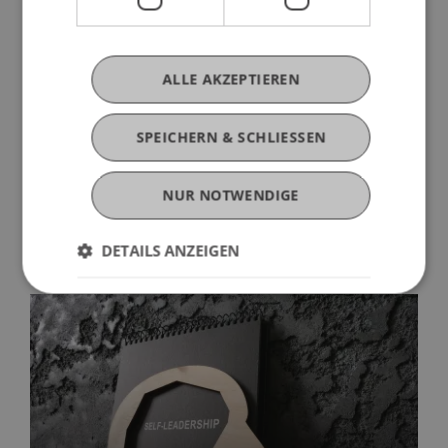
organisatorischen Gründen wird jedoch um eine
Anmeldung gebeten:
Zur Anmeldung
. Kommen
Sie vorbei und entdecken Sie, was in der
ALLE AKZEPTIEREN
Forschung und Bildung in Liechtenstein passiert!
SPEICHERN & SCHLIESSEN
NUR NOTWENDIGE
Mehr News
DETAILS ANZEIGEN