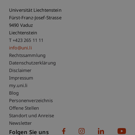
Universität Liechtenstein
Fürst-Franz-Josef-Strasse
9490 Vaduz
Liechtenstein
T +423 265 11 11
info@uni.li
Fußzeile Rechtliche Hinweise
Rechtssammlung
Datenschutzerklärung
Disclaimer
Impressum
Fußzeile Subdomain-Verzeichnis
my.uni.li
Blog
Personenverzeichnis
Offene Stellen
Standort und Anreise
Newsletter
Folgen Sie uns