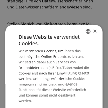
ständige Hilfe von Datenwissenschaftlerinnen
und Datenwissenschaftlern angewiesen sind.
Stellen Sie sich vor, Sie könnten komplexe ML-
×
Modelle nutzen, ohne selbst ein Datenexperte
Diese Website verwendet
oder eine Datenexpertin zu sein. Dieses neue
Cookies.
System verspricht genau das: Eine
GERMAN
benutzerfreundliche, webbasierte Anwendung,
Wir verwenden Cookies, um Ihnen das
ENGLISH
die Ingenieurinnen und Ingenieuren hilft, ihre
bestmögliche Online-Erlebnis zu bieten.
Designprozesse zu beschleunigen und
Wir setzen dabei auch Services von
gleichzeitig die Rolle der in der
Drittanbietern ein (z.B. YouTube), wobei die
Datenwissenschaft Tätigen besser zu verstehen.
Cookies erst nach Ihrer Einwilligung gesetzt
Damit wird das Arbeiten mit fortschrittlicher
werden. Unbedingt erforderliche Cookies
hingegen sind für die grundlegende
Technologie einfacher und effizienter.
Funktionalität dieser Website erforderlich
und können somit nicht deaktiviert
werden.