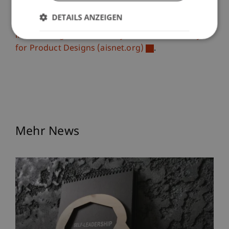
(AISeL) unter den ECIS 2024 Proceedings
DETAILS ANZEIGEN
verfügbar:
Taking Data Scientists Out-of-the-Loop
in Knowledge Intense Analytics — A Case Study
for Product Designs (aisnet.org)
.
Mehr News