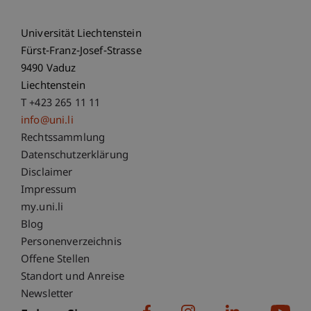
Universität Liechtenstein
Fürst-Franz-Josef-Strasse
9490 Vaduz
Liechtenstein
T +423 265 11 11
info@uni.li
Fußzeile Rechtliche Hinweise
Rechtssammlung
Datenschutzerklärung
Disclaimer
Impressum
Fußzeile Subdomain-Verzeichnis
my.uni.li
Blog
Personenverzeichnis
Offene Stellen
Standort und Anreise
Newsletter