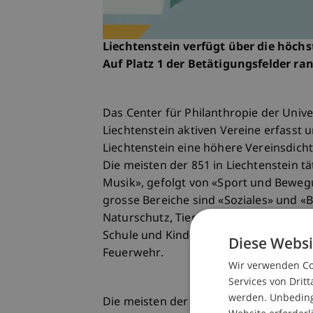
Liechtenstein verfügt über die höch
Auf Platz 1 der Betätigungsfelder ra
Das Center für Philanthropie der Univer
Liechtenstein aktiven Vereine erfasst u
Liechtenstein eine höhere Vereinsdicht
Die meisten der 851 in Liechtenstein t
Musik», gefolgt von «Sport und Bewegu
grosse Bereiche sind «Soziales» und «
Naturschutz, Tierschutz». Insgesamt wu
Schule und Kindergarten, Gesundheitspf
Diese Websi
Feuerwehr.
Wir verwenden Coo
Services von Dritt
werden. Unbedingt
Die meisten der in Liechtenstein aktive