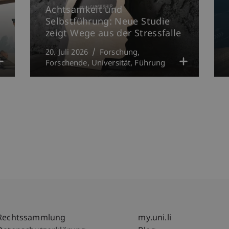
Achtsamkeit und
Selbstführung: Neue Studie
zeigt Wege aus der Stressfalle
20. Juli 2026
Forschung
Forschende
Universität
Führung
Fußzeile Rechtliche Hinweise
Fußzeile Su
Rechtssammlung
my.uni.li