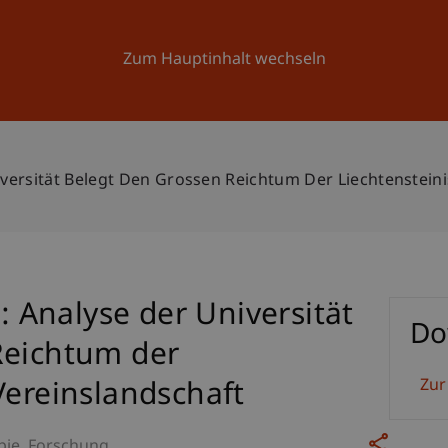
Forschung
Universität
Aktuelles
Zum Hauptinhalt wechseln
niversität Belegt Den Grossen Reichtum Der Liechtenstein
t: Analyse der Universität
Do
Reichtum der
Zur
Vereinslandschaft
pie
Forschung