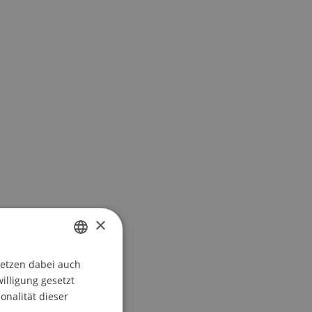
×
setzen dabei auch
GERMAN
willigung gesetzt
ENGLISH
onalität dieser