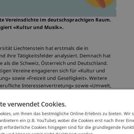
ste Vereinsdichte im deutschsprachigen Raum.
ngiert «Kultur und Musik».
sität Liechtenstein hat erstmals die in
nd ihre Tätigkeitsfelder analysiert. Demnach hat
e als die Schweiz, Österreich und Deutschland.
ätigen Vereine engagieren sich für «Kultur und
ng» sowie «Freizeit und Geselligkeit». Weitere
Berufliche Interessenvertretung» sowie «Umwelt,
rden 17 Tätigkeitsfelder erfasst, darunter auch
lege sowie Unfall-, Rettungsdienst, Freiwillige
te verwendet Cookies.
kies, um Ihnen das bestmögliche Online-Erlebnis zu bieten. Wir 
anbietern ein (z.B. YouTube), wobei die Cookies erst nach Ihrer Ein
 erforderliche Cookies hingegen sind für die grundlegende Funkti
n Vereine haben ihren Sitz in Vaduz (227), gefolgt