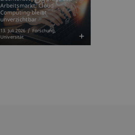
Arbeitsmarkt, Cloud
Computing bleibt
unverzichtbar
13. Juli 2026
Forschung
Universität
bdomain-Verzeichnis