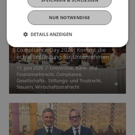
SPEICHERN & SCHLIESSEN
NUR NOTWENDIGE
DETAILS ANZEIGEN
Compliance Day 2026: Kommt die
echte Entlastung für Unternehmen?
11. Juni 2026
Universität
Bank- und
Finanzmarktrecht
Compliance
Gesellschafts-, Stiftungs- und Trustrecht
Steuern
Wirtschaftsstrafrecht