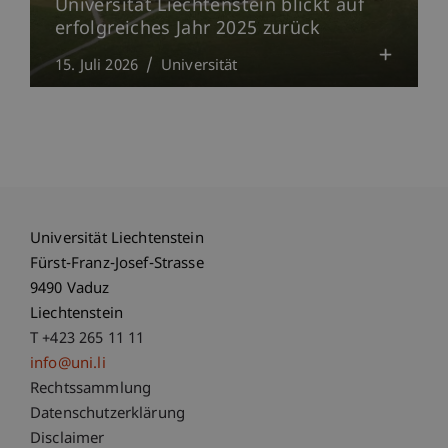
Universität Liechtenstein blickt auf
erfolgreiches Jahr 2025 zurück
15. Juli 2026
Universität
Universität Liechtenstein
Fürst-Franz-Josef-Strasse
9490 Vaduz
Liechtenstein
T +423 265 11 11
info@uni.li
Fußzeile Rechtliche Hinweise
Rechtssammlung
Datenschutzerklärung
Disclaimer