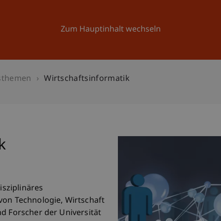
Forschung
Universität
Aktuelles
Zum Hauptinhalt wechseln
sthemen
Wirtschaftsinformatik
k
isziplinäres
von Technologie, Wirtschaft
d Forscher der Universität