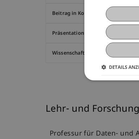
Beitrag in Konferenztagungsband (
Präsentation auf wissenschaftliche
Wissenschaftlicher Vortrag (1)
DETAILS ANZ
Lehr- und Forschung
Professur für Daten- und