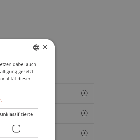
×
setzen dabei auch
GERMAN
willigung gesetzt
ENGLISH
onalität dieser
.
Unklassifizierte