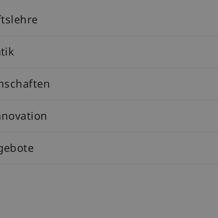
tslehre
tik
nschaften
nnovation
gebote