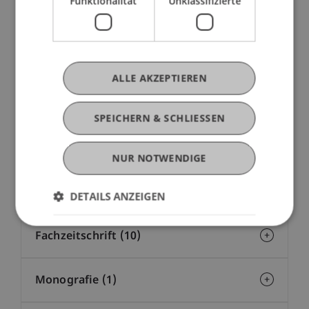
Funktionalität
Unklassifizierte
Laufende Projekte (5)
Abgeschlossene Projekte (12)
ALLE AKZEPTIEREN
SPEICHERN & SCHLIESSEN
NUR NOTWENDIGE
Publikationen
DETAILS ANZEIGEN
Beitrag in wissenschaftlicher
Fachzeitschrift (10)
Monografie (1)