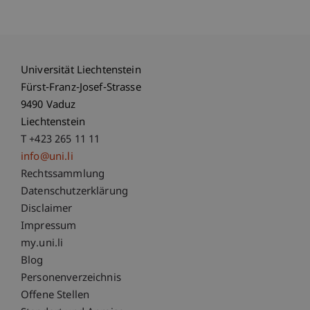
Universität Liechtenstein
Fürst-Franz-Josef-Strasse
9490 Vaduz
Liechtenstein
T +423 265 11 11
info@uni.li
Fußzeile Rechtliche Hinweise
Rechtssammlung
Datenschutzerklärung
Disclaimer
Impressum
Fußzeile Subdomain-Verzeichnis
my.uni.li
Blog
Personenverzeichnis
Offene Stellen