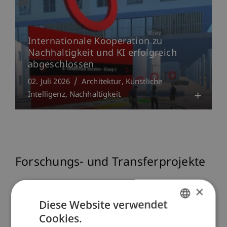
Internationale Kooperation zu
Nachhaltigkeit und KI erfolgreich
abgeschlossen
02. Juli 2026
Architektur
Künstliche
Intelligenz
Nachhaltigkeit
Forschungs- und Transferprojekte
×
FFF
Erasmus+
Diese Website verwendet
Cookies.
Weitere Drittmittelprojekte
GERMAN