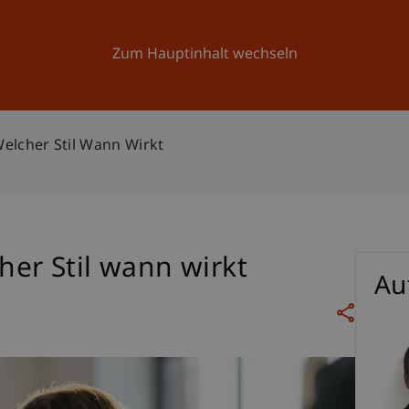
Forschung
Universität
Aktuelles
Zum Hauptinhalt wechseln
Welcher Stil Wann Wirkt
her Stil wann wirkt
Au