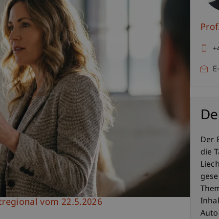
Prof
+
E
De
Der 
die T
Liech
gese
Them
Inhal
tregional vom 22.5.2026
Auto