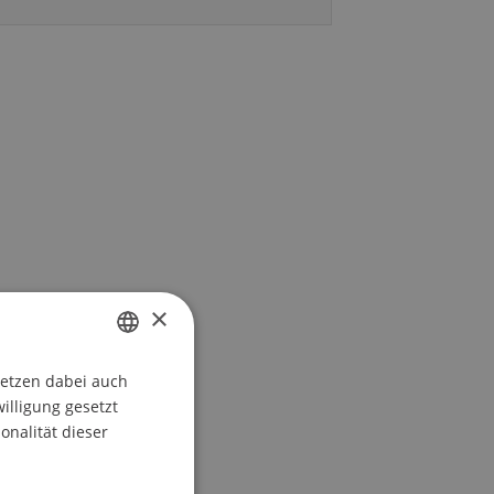
×
setzen dabei auch
GERMAN
willigung gesetzt
ENGLISH
onalität dieser