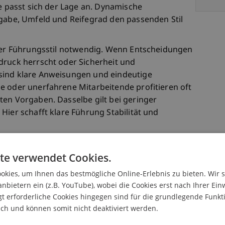
ie passt sich der Lage an. Dynamische
fgabe, Umfeld und Reifegrad den passenden Stil
iver Führungsstil notwendig. Wenn Entscheidungen
druck herrscht oder Sicherheit und
sind klare Anweisungen und eindeutige
e oder unerfahrene Mitarbeitende profitieren oft
ten Vorgaben. Dasselbe gilt bei geringer
Hier schafft klare Führung Stabilität und
ren Leistung gut messbar ist. In solchen Fällen
te verwendet Cookies.
gsstil besonders gut. Führung erfolgt über klare
nachvollziehbare Leistungskennzahlen.
kies, um Ihnen das bestmögliche Online-Erlebnis zu bieten. Wir 
ie gemessen werden und welche Ergebnisse
anbietern ein (z.B. YouTube), wobei die Cookies erst nach Ihrer Ein
sich häufig im Vertrieb oder in stark
 erforderliche Cookies hingegen sind für die grundlegende Funkti
ich und können somit nicht deaktiviert werden.
 werden sollen, kann ein stärker kontrollierender