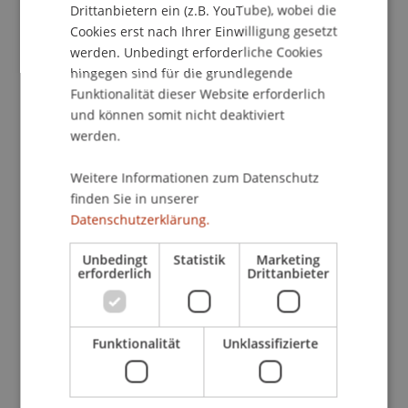
damit umzugehen. Manche Elemente verlangen
Drittanbietern ein (z.B. YouTube), wobei die
danach, dass die Herkunft des Materials sichtbar
Cookies erst nach Ihrer Einwilligung gesetzt
bleibt, andere werden so weit transformiert, dass
werden. Unbedingt erforderliche Cookies
nur noch Spuren bleiben.
hingegen sind für die grundlegende
Funktionalität dieser Website erforderlich
Was sich durchzieht, ist eine andere Art zu
und können somit nicht deaktiviert
entwerfen: weniger Setzung, mehr
werden.
Auseinandersetzung.
Qualität entsteht hier nicht durch Perfektion,
Weitere Informationen zum Datenschutz
finden Sie in unserer
sondern durch Präzision im Umgang mit dem
Datenschutzerklärung.
Vorgefundenen. Durch Entscheidungen, die nicht
im luftleeren Raum getroffen werden, sondern in
Unbedingt
Statistik
Marketing
Beziehung zu etwas Bestehendem.
erforderlich
Drittanbieter
Eine Frage der Haltung
Funktionalität
Unklassifizierte
Am Ende ist das alles keine rein technische Frage.
Natürlich gibt es Herausforderungen: Normen,
Prozesse und auch die Kosten. Aber das