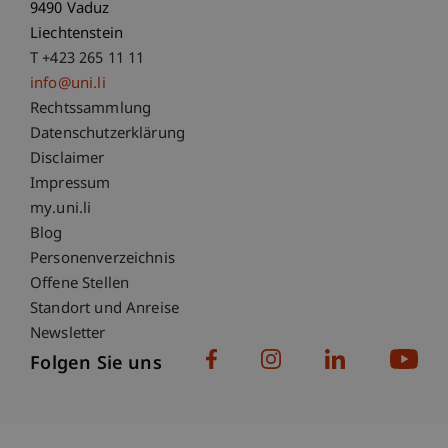
9490 Vaduz
Liechtenstein
T +423 265 11 11
info@uni.li
Fußzeile Rechtliche Hinweise
Rechtssammlung
Datenschutzerklärung
Disclaimer
Impressum
Fußzeile Subdomain-Verzeichnis
my.uni.li
Blog
Personenverzeichnis
Offene Stellen
Standort und Anreise
Newsletter
Folgen Sie uns