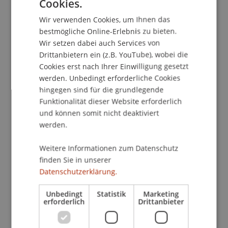
Cookies.
multisensorische Rückzugsräume und alternative
GERMAN
Wegeführungen können dazu beitragen,
Wir verwenden Cookies, um Ihnen das
ENGLISH
Gebäude sensorisch robuster zu machen.
bestmögliche Online-Erlebnis zu bieten.
Wir setzen dabei auch Services von
Davon profitieren nicht nur neurodivergente
Drittanbietern ein (z.B. YouTube), wobei die
Nutzergruppen. Auch neurotypische Personen
Cookies erst nach Ihrer Einwilligung gesetzt
reagieren sensibel auf Dauerlärm, visuelle
werden. Unbedingt erforderliche Cookies
Unruhe und fehlende Rückzugsmöglichkeiten.
hingegen sind für die grundlegende
Die Erkenntnisse sind deshalb nicht nur für
Funktionalität dieser Website erforderlich
Büroumgebungen relevant, sondern ebenso für
und können somit nicht deaktiviert
Schulen, Verkaufsflächen und andere öffentliche
werden.
Gebäude, in denen Orientierung, Reizregulation
und soziale Exposition eine zentrale Rolle spielen.
Weitere Informationen zum Datenschutz
finden Sie in unserer
Neuroinklusion ist damit keine Sonderlösung,
Datenschutzerklärung.
sondern eine architektonische Notwendigkeit,
räumliche Qualität unter Bedingungen
Unbedingt
Statistik
Marketing
menschlicher Wahrnehmungsvielfalt neu zu
erforderlich
Drittanbieter
denken.