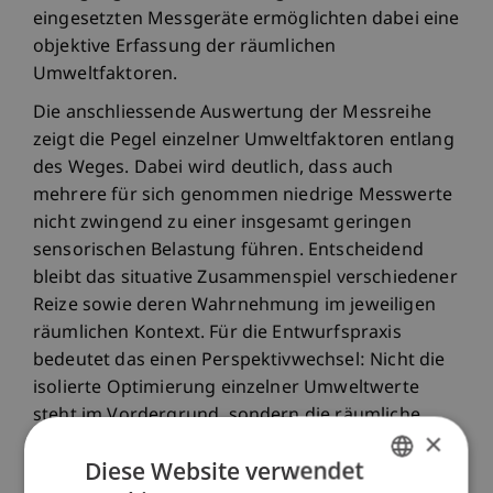
eingesetzten Messgeräte ermöglichten dabei eine
objektive Erfassung der räumlichen
Umweltfaktoren.
Die anschliessende Auswertung der Messreihe
zeigt die Pegel einzelner Umweltfaktoren entlang
des Weges. Dabei wird deutlich, dass auch
mehrere für sich genommen niedrige Messwerte
nicht zwingend zu einer insgesamt geringen
sensorischen Belastung führen. Entscheidend
bleibt das situative Zusammenspiel verschiedener
Reize sowie deren Wahrnehmung im jeweiligen
räumlichen Kontext. Für die Entwurfspraxis
bedeutet das einen Perspektivwechsel: Nicht die
isolierte Optimierung einzelner Umweltwerte
steht im Vordergrund, sondern die räumliche
×
Organisation ihrer Beziehungen. Die Trennung
Diese Website verwendet
von Fokus- und Bewegungszonen,