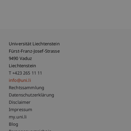
Universität Liechtenstein
Fürst-Franz-Josef-Strasse
9490 Vaduz
Liechtenstein
T +423 265 11 11
info@uni.li
Fußzeile Rechtliche Hinweise
Rechtssammlung
Datenschutzerklärung
Disclaimer
Impressum
Fußzeile Subdomain-Verzeichnis
my.uni.li
Blog