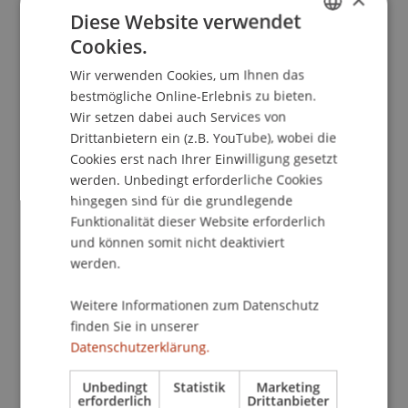
Supermarkt, im Bus oder an der Universität.
Diese Website verwendet
Zuerst fand ich das ungewöhnlich, denn in
Cookies.
GERMAN
Österreich und Liechtenstein stellt man diese
Wir verwenden Cookies, um Ihnen das
ENGLISH
Frage normalerweise nach der Begrüssung, und
bestmögliche Online-Erlebnis zu bieten.
oft führt sie zu einem längeren Gespräch. Hier in
Wir setzen dabei auch Services von
Irland ist es eher wie ein einfaches Hallo. Manche
Drittanbietern ein (z.B. YouTube), wobei die
Leute mögen sagen, dass es oberflächlich ist, weil
Cookies erst nach Ihrer Einwilligung gesetzt
man keine ausführliche Antwort erwartet. Aber
werden. Unbedingt erforderliche Cookies
für mich fühlt es sich warm und positiv an, als ob
hingegen sind für die grundlegende
sich die Menschen wirklich umeinander
Funktionalität dieser Website erforderlich
kümmern, auch wenn die Antwort nur „Mir geht
und können somit nicht deaktiviert
werden.
es gut, und dir?“ lautet. Interessanterweise habe
ich, als ich selbst angefangen habe, diese
Weitere Informationen zum Datenschutz
Begrüssung zu verwenden, gemerkt, wie einfach
finden Sie in unserer
es geworden ist, Menschen das Gefühl zu geben,
Datenschutzerklärung.
willkommen zu sein.
Unbedingt
Statistik
Marketing
erforderlich
Drittanbieter