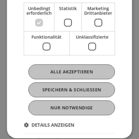
Ein weiterer Punkt, der mir auffiel, ist die
Unbedingt
Statistik
Marketing
erforderlich
Drittanbieter
insgesamt elegante und professionelle
Alltagsatmosphäre. Die Menschen hier kleiden
sich sehr gepflegt und oft formell – Männer wie
Frauen – und die Umgebung wirkt sauber,
Funktionalität
Unklassifizierte
organisiert und hochwertig. Wenn ich durch die
Straßen gehe, habe ich das Gefühl von Ordnung
und Raffinesse, das im starken Kontrast zur eher
informellen, manchmal chaotischen Energie einer
ALLE AKZEPTIEREN
Großstadt wie Prag steht.
SPEICHERN & SCHLIESSEN
Insgesamt versuche ich, mich anzupassen – ich
lächle zurück, vertraue darauf, dass Autofahrer
NUR NOTWENDIGE
warten, beteilige mich mehr im Unterricht, plane
meine Einkäufe besser und achte auch ein wenig
DETAILS ANZEIGEN
mehr auf mein äußeres Erscheinungsbild. Diese
Veränderungen mögen klein wirken, aber sie