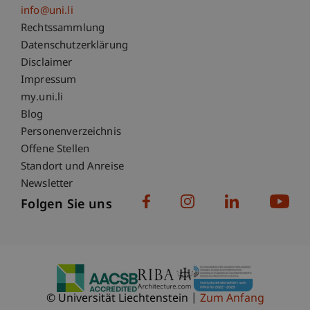
info@uni.li
Fußzeile Rechtliche Hinweise
Rechtssammlung
Datenschutzerklärung
Disclaimer
Impressum
Fußzeile Subdomain-Verzeichnis
my.uni.li
Blog
Personenverzeichnis
Offene Stellen
Standort und Anreise
Newsletter
Folgen Sie uns
© Universität Liechtenstein
Zum Anfang