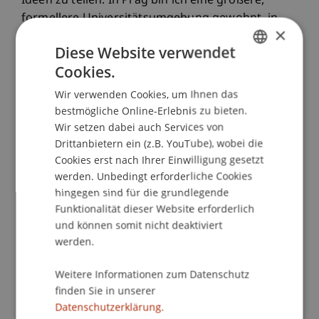
Ideen zu teilen. In Prag bin ich eine größere,
formellere Universitätsumgebung gewohnt, in
×
der die Distanz zwischen Lehrenden und
Diese Website verwendet
Studierenden deutlich größer ist.
Cookies.
GERMAN
Wir verwenden Cookies, um Ihnen das
ENGLISH
Auch das Einkaufen ist hier eine kulturelle
bestmögliche Online-Erlebnis zu bieten.
Lektion. Ich war überrascht, wie eingeschränkt
Wir setzen dabei auch Services von
die Öffnungszeiten der Supermärkte sind. In Prag
Drittanbietern ein (z.B. YouTube), wobei die
bin ich es gewohnt, dass Geschäfte bis spät
Cookies erst nach Ihrer Einwilligung gesetzt
geöffnet haben, manche sogar rund um die Uhr.
werden. Unbedingt erforderliche Cookies
hingegen sind für die grundlegende
Hier schließen die Läden früh, und sonntags ist
Funktionalität dieser Website erforderlich
alles komplett geschlossen. Anfangs fand ich das
und können somit nicht deaktiviert
ziemlich lästig, doch mit der Zeit beginne ich zu
werden.
verstehen, welche Werte dahinterstehen: Zeit mit
der Familie, Ruhe und ein langsameres
Weitere Informationen zum Datenschutz
Lebenstempo statt ständiger Verfügbarkeit.
finden Sie in unserer
Datenschutzerklärung.