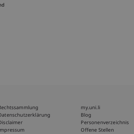
nd
Fußzeile Rechtliche Hinweise
Fußzeile Su
Rechtssammlung
my.uni.li
Datenschutzerklärung
Blog
Disclaimer
Personenverzeichnis
Impressum
Offene Stellen