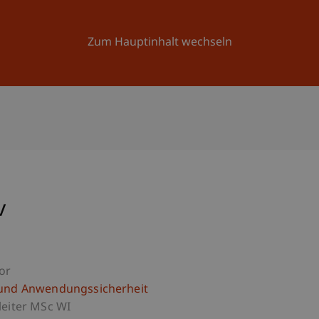
Forschung
Universität
Aktuelles
Zum Hauptinhalt wechseln
v
or
und Anwendungssicherheit
leiter MSc WI