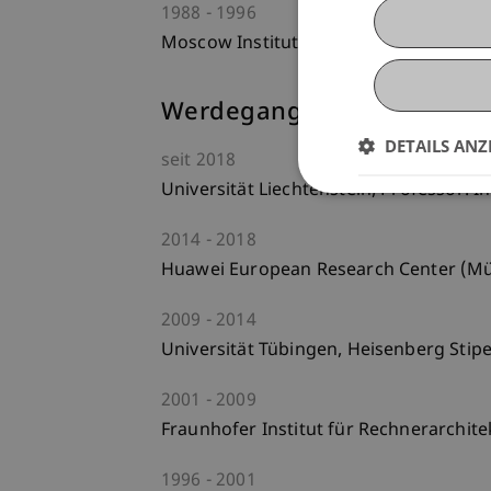
1988
1996
Moscow Institute of Radio, Electroni
Werdegang
DETAILS ANZ
seit
2018
Universität Liechtenstein, Professor. 
2014
2018
Huawei European Research Center (Münc
2009
2014
Universität Tübingen, Heisenberg Stip
2001
2009
Fraunhofer Institut für Rechnerarchit
1996
2001