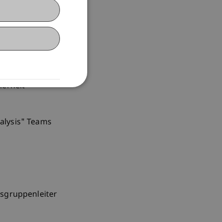
eering
herheit
alysis" Teams
gsgruppenleiter