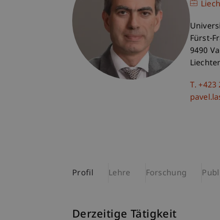
Liec
Univers
Fürst-F
9490 V
Liechte
T. +423
pavel.l
Profil
Lehre
Forschung
Publ
Derzeitige Tätigkeit