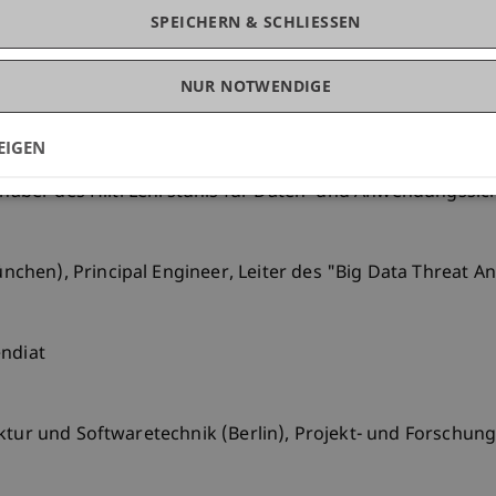
SPEICHERN & SCHLIESSEN
cs and Automation, Diplom in Computer and Systems Engin
NUR NOTWENDIGE
EIGEN
Inhaber des Hilti Lehrstuhls für Daten- und Anwendungssic
hen), Principal Engineer, Leiter des "Big Data Threat An
endiat
ektur und Softwaretechnik (Berlin), Projekt- und Forschun