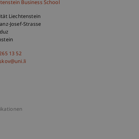
htenstein Business School
ität Liechtenstein
ranz-Josef-Strasse
aduz
nstein
 265 13 52
askov@uni.li
ikationen