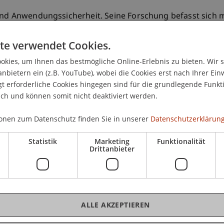
 und Anwendungssicherheit. Seine Forschung befasst sich 
ärung von Sicherheitsvorfällen. Dabei werden als wichti
stimmte KI-Techniken eingesetzt. Neben den klassischen 
te verwendet Cookies.
iken insbesondere für fortgeschrittene Aufgaben wie Ana
kies, um Ihnen das bestmögliche Online-Erlebnis zu bieten. Wir 
orensische Untersuchungen sowie Threat-Intelligence. Auf
anbietern ein (z.B. YouTube), wobei die Cookies erst nach Ihrer Ein
ere in sicherheitskritischen Systemen wie z.B. 5G-Netzwe
 erforderliche Cookies hingegen sind für die grundlegende Funkti
teme sowie der geeigneten Gegenmassnahmen auch auf de
ich und können somit nicht deaktiviert werden.
onen zum Datenschutz finden Sie in unserer
Datenschutzerklärung
Statistik
Marketing
Funktionalität
Drittanbieter
Computer Science
ALLE AKZEPTIEREN
Computer Science