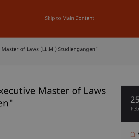
ation
Research
University
News and Events
Skip to Main Content
 Master of Laws (LL.M.) Studiengängen"
xecutive Master of Laws
2
en"
Fe