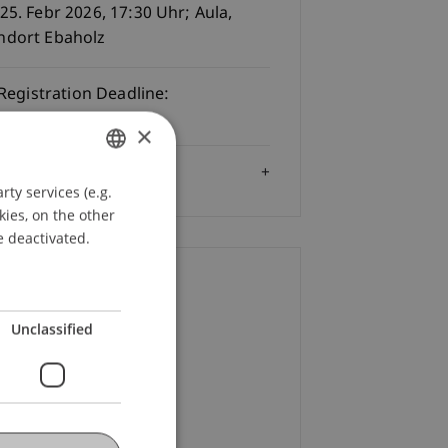
 25. Febr 2026, 17:30 Uhr; Aula,
ndort Ebaholz
Registration Deadline:
02.2026
×
Audience
ty services (e.g.
GERMAN
kies, on the other
ENGLISH
e deactivated.
ontact
Unclassified
ulina
Bracher
MSc
+423 265 13 32
Email