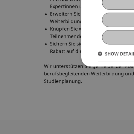
Expertinnen und Experten aus Wisse
Erweitern Sie Ihre beruflichen Pers
Weiterbildung auf Masterniveau.
Knüpfen Sie wertvolle Kontakte und 
Teilnehmenden und Dozierenden au
Sichern Sie sich bei Anmeldung bis 
Rabatt auf die Studiengebühren.
SHOW DETAI
Wir unterstützen Sie gerne bei der Pl
berufsbegleitenden Weiterbildung und 
Studienplanung.