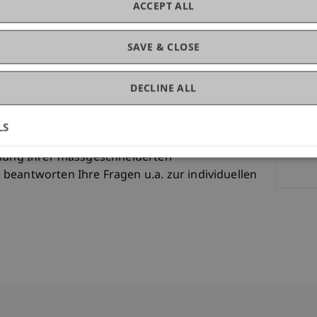
ACCEPT ALL
Dip
nschaft und Praxis.
pektiven durch eine gezielte akademische
SAVE & CLOSE
bauen Sie Ihr professionelles Netzwerk mit
s.
DECLINE ALL
B.A
zum 31. März 2026 einen Preisvorteil von 10%
LS
anung Ihrer massgeschneiderten
beantworten Ihre Fragen u.a. zur individuellen