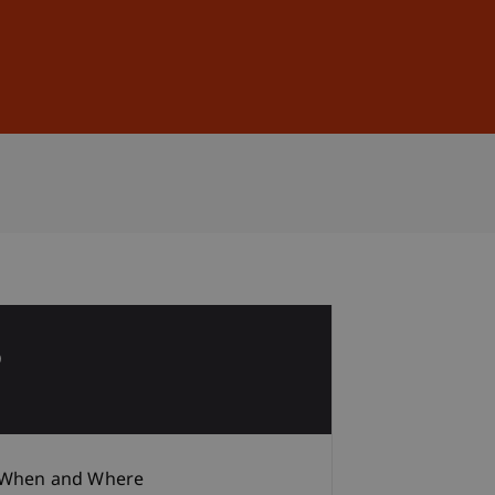
Sign In
DE
EN
5
b
When and Where