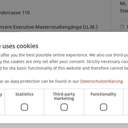
Mi,
Sta
andstrasse 110
 unsere Executive-Masterstudiengänge (LL.M.)
24.
 Prof. Dr. Bernhard Burtscher,
e uses cookies
ustrecht
bei Prof. Dr. Alexandra Butterstein, LL.M.
offer you the best possible online experience. We also use third-par
the cookies are only set after your consent. Strictly necessary coo
Dr. Martin Wenz
 for the basic functionality of this website and therefore cannot b
ormieren.
on on data protection can be found in our
Datenschutzerklärung.
C
ry
Statistics
Third-party
Functionality
Pa
marketing
 besonders sind:
ellen und praxisrelevanten Bereichen des
ie der Vermögens- und Nachfolgeplanung.
d praxisnahen Vorlesungen durch ausgewiesene