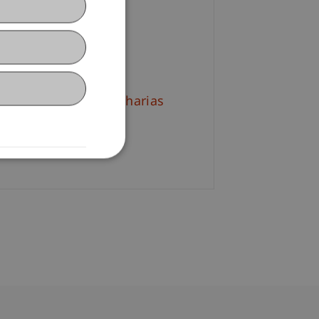
l. Kff. Nadja Dobler
+423 265 11 98
Email
. Sylvia Gründig-Zacharias
+423 265 11 21
Email