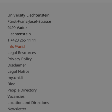
University Liechtenstein
Fürst-Franz-Josef-Strasse
9490 Vaduz
Liechtenstein
T +423 265 11 11
info@uni.li
Fußzeile Rechtliche Hinweise
Legal Resources
Privacy Policy
Disclaimer
Legal Notice
Fußzeile Subdomain-Verzeichnis
my.uni.li
Blog
People Directory
Vacancies
Location and Directions
Newsletter