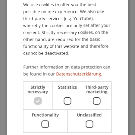
Begriffe des Strafrechts kennen. Anhand von
We use cookies to offer you the best
GERMAN
kurzen Geschichten (z.B. Betrug beim Kartenspiel,
possible online experience. We also use
ENGLISH
gefälschte Entschuldigung, verschwundene
third-party services (e.g. YouTube),
Mütze) entdecken sie, warum Lügen, Fälschen
whereby the cookies are only set after your
oder Stehlen unrechtmässig sind – und welche
consent. Strictly necessary cookies, on the
Folgen solche Handlungen haben können.
other hand, are required for the basic
functionality of this website and therefore
cannot be deactivated.
An interaktiven Stationen können die Kinder
selbst entscheiden: Betrug oder nur ein Trick?
Further information on data protection can
Diebstahl oder gefunden? Erlaubt oder verboten?
be found in our
Datenschutzerklärung.
So wird Strafrecht erlebbar und verständlich.
Strictly
Statistics
Third-party
Begleitprogramm für Erwachsene: Gefahren im
necessary
marketing
Netz
Während die Kinder spielerisch das Strafrecht
Functionality
Unclassified
kennenlernen, erhalten Erwachsene Einblicke in
das Forschungsprogramm der Professur. Dabei