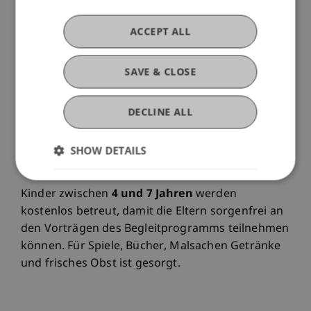
wird auch gezeigt, wie eng das Strafrecht mit der
Gesellschaft verbunden ist: Es reagiert nicht nur
ACCEPT ALL
auf Fehlverhalten, sondern spiegelt
gesellschaftliche Werte, schützt zentrale Güter
SAVE & CLOSE
und entwickelt sich mit sozialen, wirtschaftlichen
und politischen Veränderungen weiter.
DECLINE ALL
Diese Kinder-Uni wird von der Professur für
Wirtschaftsstrafrecht, Compliance und
SHOW DETAILS
Digitalisierung organisiert.
Kinder zwischen
4 und 7 Jahren
werden
kostenlos betreut, damit die Eltern sorgenfrei an
den Vorträgen des Begleitprogramms teilnehmen
können. Für Spiele, Bücher, Malsachen Getränke
und frisches Obst ist gesorgt.