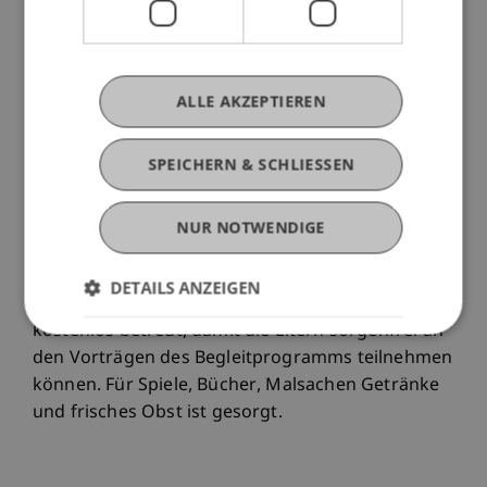
wird auch gezeigt, wie eng das Strafrecht mit der
Gesellschaft verbunden ist: Es reagiert nicht nur
auf Fehlverhalten, sondern spiegelt
gesellschaftliche Werte, schützt zentrale Güter
ALLE AKZEPTIEREN
und entwickelt sich mit sozialen, wirtschaftlichen
und politischen Veränderungen weiter.
SPEICHERN & SCHLIESSEN
Diese Kinder-Uni wird von der Professur für
Wirtschaftsstrafrecht, Compliance und
NUR NOTWENDIGE
Digitalisierung organisiert.
DETAILS ANZEIGEN
Kinder zwischen
4 und 7 Jahren
werden
kostenlos betreut, damit die Eltern sorgenfrei an
den Vorträgen des Begleitprogramms teilnehmen
können. Für Spiele, Bücher, Malsachen Getränke
und frisches Obst ist gesorgt.