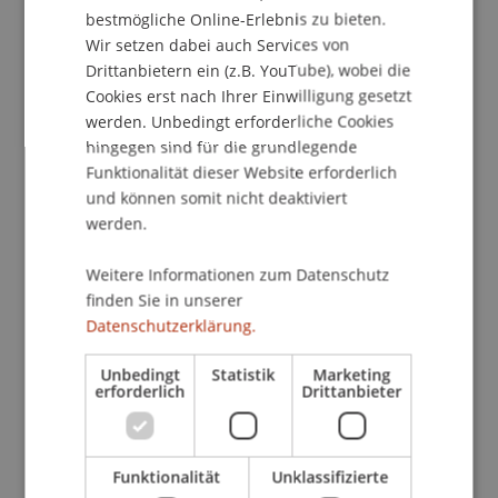
Begriffe des Strafrechts kennen. Anhand von
bestmögliche Online-Erlebnis zu bieten.
kurzen Geschichten (z.B. Betrug beim Kartenspiel,
Wir setzen dabei auch Services von
gefälschte Entschuldigung, verschwundene
Drittanbietern ein (z.B. YouTube), wobei die
Mütze) entdecken sie, warum Lügen, Fälschen
Cookies erst nach Ihrer Einwilligung gesetzt
oder Stehlen unrechtmässig sind – und welche
werden. Unbedingt erforderliche Cookies
Folgen solche Handlungen haben können.
hingegen sind für die grundlegende
Funktionalität dieser Website erforderlich
An interaktiven Stationen können die Kinder
und können somit nicht deaktiviert
werden.
selbst entscheiden: Betrug oder nur ein Trick?
Diebstahl oder gefunden? Erlaubt oder verboten?
Weitere Informationen zum Datenschutz
So wird Strafrecht erlebbar und verständlich.
finden Sie in unserer
Datenschutzerklärung.
Begleitprogramm für Erwachsene: Gefahren im
Netz
Unbedingt
Statistik
Marketing
erforderlich
Drittanbieter
Während die Kinder spielerisch das Strafrecht
kennenlernen, erhalten Erwachsene Einblicke in
das Forschungsprogramm der Professur. Dabei
Funktionalität
Unklassifizierte