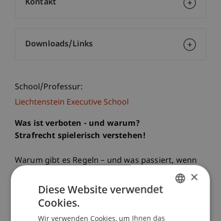
Kontakt
Downloads/Links
School/Professur:
Liechtenstein Executive School
Was ist verboten - und warum?
Strafrecht spielerisch verstehen!
Warum gibt es Regeln – und was passiert, wenn
man sie bricht?
×
Diese Website verwendet
In diesem Workshop lernen Kinder auf
Cookies.
GERMAN
spannende und spielerische Weise wichtige
Wir verwenden Cookies, um Ihnen das
ENGLISH