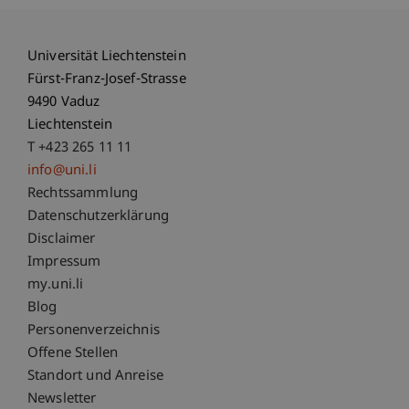
Universität Liechtenstein
Fürst-Franz-Josef-Strasse
9490 Vaduz
Liechtenstein
T +423 265 11 11
info@uni.li
Fußzeile Rechtliche Hinweise
Rechtssammlung
Datenschutzerklärung
Disclaimer
Impressum
Fußzeile Subdomain-Verzeichnis
my.uni.li
Blog
Personenverzeichnis
Offene Stellen
Standort und Anreise
Newsletter