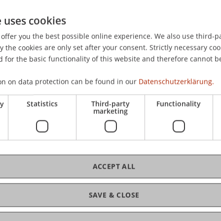
CHF
e uses cookies
Kur
und
offer you the best possible online experience. We also use third-par
ste
Kursunterlagen, Teilnahmezertifikat und Apéro am
the cookies are only set after your consent. Strictly necessary coo
Ver
15 Plätze zur Verfügung. CFA Charter holder und
 for the basic functionality of this website and therefore cannot b
Kan
/3 Exam registriert sind, bezahlen CHF 400.-.
2/3
on on data protection can be found in our
Datenschutzerklärung.
CHF
ry
Statistics
Third-party
Functionality
marketing
ACCEPT ALL
C
SAVE & CLOSE
Ra