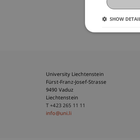
SHOW DETAI
University Liechtenstein
Fürst-Franz-Josef-Strasse
9490 Vaduz
Liechtenstein
T +423 265 11 11
info@uni.li