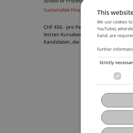
School or Professorship:
Sustainable Finance and Investments
This websit
We use cookies to 
CHF 450.- pro Person einschliesslich 
YouTube), whereby 
letzten Kursabend. Es stehen maximal 
hand, are required
Kandidaten, die aktuell für das Level 2
Further informati
Strictly necessa