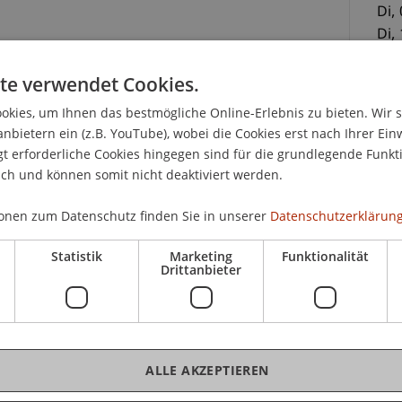
Di,
Di,
Di,
te verwendet Cookies.
esteht in einer sehr praxisorientierten
llenkalkulationsprogramm Excel. Ein besonderer
kies, um Ihnen das bestmögliche Online-Erlebnis zu bieten. Wir 
Formeln, die häufig im Alltag benötigt werden.
CHF
anbietern ein (z.B. YouTube), wobei die Cookies erst nach Ihrer Ein
 wie z.B. bedingte Formatierung vermittelt,
 erforderliche Cookies hingegen sind für die grundlegende Funkti
Kur
tsmappen erstellen können.
ich und können somit nicht deaktiviert werden.
und
ste
onen zum Datenschutz finden Sie in unserer
Datenschutzerklärung
möglichkeiten von Formeln, werden Sie lernen
Ver
s Matrixformeln sind und wo sie angewendet
Kan
Statistik
Marketing
Funktionalität
ks um Ihre Tabellenblätter interaktiver zu
2/3
Drittanbieter
er Kurs die Grundlagen in der Daten Analyse mit
CHF
ALLE AKZEPTIEREN