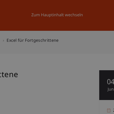
Forschung
Universität
Aktuelles
Zum Hauptinhalt wechseln
n
Excel für Fortgeschrittene
ttene
0
Jun