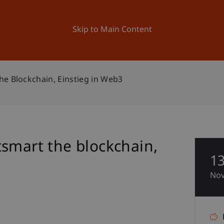
ation
Research
University
News and Events
Skip to Main Content
he Blockchain, Einstieg in Web3
smart the blockchain,
1
No