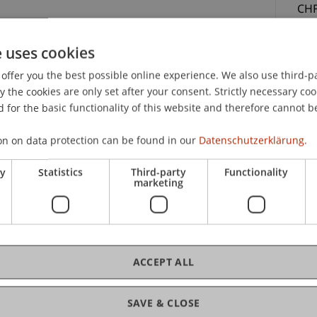
CHF
Es 
e uses cookies
Ver
offer you the best possible online experience. We also use third-par
nac
the cookies are only set after your consent. Strictly necessary coo
Wor
 for the basic functionality of this website and therefore cannot b
aut
gung. Alle Anmeldungen, die nach der vollen
ges
on on data protection can be found in our
Datenschutzerklärung.
den automatisch auf die Warteliste gesetzt.
ry
Statistics
Third-party
Functionality
marketing
C
Pro
ACCEPT ALL
SAVE & CLOSE