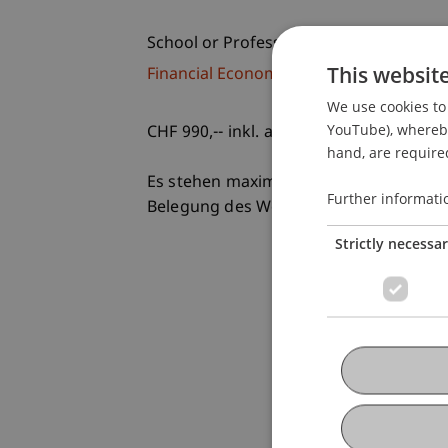
School or Professorship:
This websit
Financial Economics
We use cookies to 
YouTube), whereby 
CHF 990,-- inkl. aller Unterlagen
hand, are required
Es stehen maximal 12 Plätze zur Verfü
Further informati
Belegung des Workshops eingehen, wer
Strictly necessa