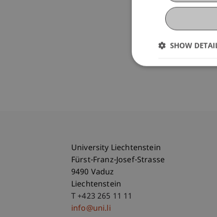
SHOW DETAI
University Liechtenstein
Fürst-Franz-Josef-Strasse
9490 Vaduz
Liechtenstein
T +423 265 11 11
info@uni.li