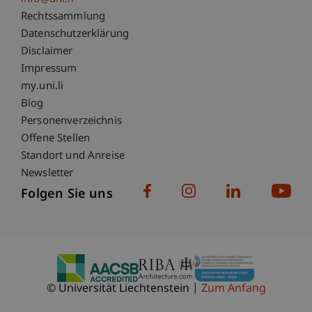
Fußzeile Rechtliche Hinweise
Rechtssammlung
Datenschutzerklärung
Disclaimer
Impressum
Fußzeile Subdomain-Verzeichnis
my.uni.li
Blog
Personenverzeichnis
Offene Stellen
Standort und Anreise
Newsletter
Folgen Sie uns
© Universität Liechtenstein
Zum Anfang