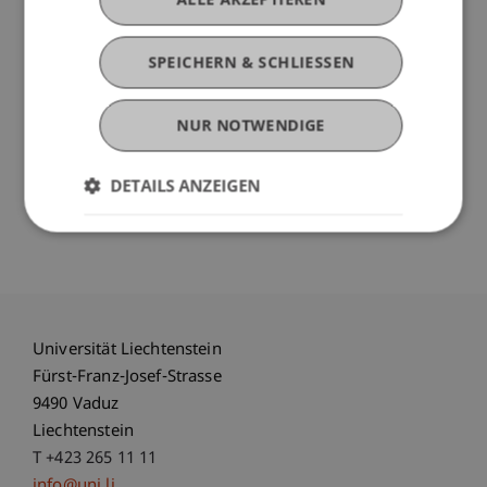
Dieser Kurs richtet sich an Programmierneulinge
und an alle, die ein tieferes Verständnis für Smart
SPEICHERN & SCHLIESSEN
Contracts gewinnen möchten. Er bietet eine
freundliche, interaktive Lernumgebung, in der die
NUR NOTWENDIGE
Teilnehmer ermutigt werden, Fragen zu stellen
und gemeinsam zu lernen. Jeder der drei Abende
beinhaltet theoretische Erklärungen, praktische
DETAILS ANZEIGEN
Übungen und Zeit für Fragen und Diskussionen.
Universität Liechtenstein
Fürst-Franz-Josef-Strasse
9490 Vaduz
Liechtenstein
T +423 265 11 11
info@uni.li