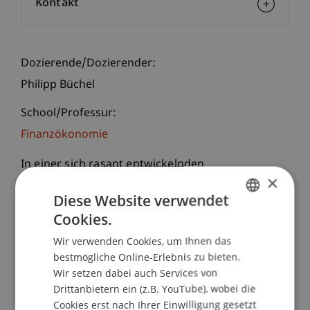
Kontakt
Dozierende/Dozierender:
Philipp Büchel
School/Professur:
Finanzökonomie
In einer sich rasant entwickelnden
×
Technologiewelt ist die Blockchain-Technologie
Diese Website verwendet
eine transformative Kraft. Smart Contracts, die
Cookies.
selbstausführenden Verträge der Blockchain, sind
GERMAN
eine weit verbreitete Anwendung dieser
Wir verwenden Cookies, um Ihnen das
ENGLISH
Technologie. Dieser dreiteilige Abendkurs führt
bestmögliche Online-Erlebnis zu bieten.
Sie in die Welt der Smart Contracts ein. Dabei
Wir setzen dabei auch Services von
wird die Programmiersprache Solidity
Drittanbietern ein (z.B. YouTube), wobei die
exemplarisch verwendet, um grundlegende
Cookies erst nach Ihrer Einwilligung gesetzt