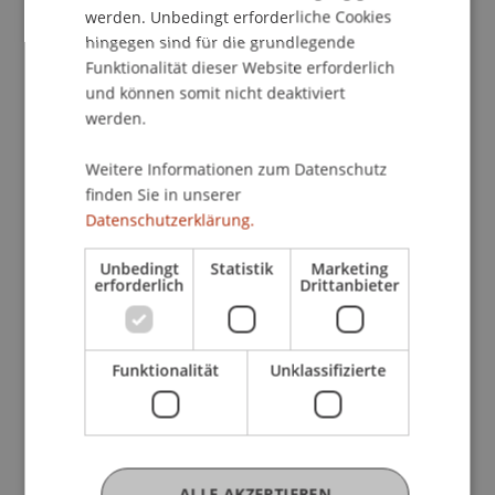
Prinzipien und Möglichkeiten von Smart
werden. Unbedingt erforderliche Cookies
hingegen sind für die grundlegende
Contracts zu demonstrieren.
Funktionalität dieser Website erforderlich
und können somit nicht deaktiviert
Der Kurs beginnt mit einer Einführung in die
werden.
Programmiergrundlagen, ideal für Teilnehmer
mit wenig oder keiner Vorerfahrung. Mit
Weitere Informationen zum Datenschutz
rudimentären Blockchain-Kenntnissen als
finden Sie in unserer
Voraussetzung tauchen wir tiefer in die Funktion
Datenschutzerklärung.
und Bedeutung von Smart Contracts ein.
Unbedingt
Statistik
Marketing
erforderlich
Drittanbieter
Mithilfe der webbasierten
Entwicklungsumgebung Remix sammeln die
Teilnehmer praktische Erfahrungen. Sie werden
Funktionalität
Unklassifizierte
durch den Prozess der Entwicklung und des
Testens eines eigenen Smart Contracts geführt,
wobei Sicherheitsaspekte besondere Beachtung
finden.
ALLE AKZEPTIEREN