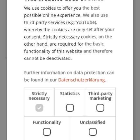
Contact
We use cookies to offer you the best
GERMAN
possible online experience. We also use
ENGLISH
third-party services (e.g. YouTube),
Downloads / Links
whereby the cookies are only set after your
consent. Strictly necessary cookies, on the
other hand, are required for the basic
functionality of this website and therefore
School or Professorship:
cannot be deactivated.
Institute for Business Law
Further information on data protection can
CHF 260,- pro Person, einschliesslich Verpflegung
be found in our
Datenschutzerklärung.
Die Tagungsunterlagen werden im Vorfeld der
Strictly
Statistics
Third-party
Veranstaltung in elektronischer Form zur
necessary
marketing
Verfügung
gestellt. Sollten Sie einen Tagungsordner
wünschen, können Sie dies bei der Anmeldung
Functionality
Unclassified
bekanntgeben. Preis Tagungsordner CHF 50.-.