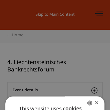
Skip to Main Content
Home
4. Liechtensteinisches
Bankrechtsforum
Event details
×
This website uses cookies