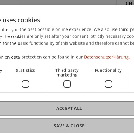
CHF
Tag
e uses cookies
Bei
offer you the best possible online experience. We also use third-par
Mit
the cookies are only set after your consent. Strictly necessary coo
una
 for the basic functionality of this website and therefore cannot b
Lie
red
on on data protection can be found in our
Datenschutzerklärung.
300
ry
Statistics
Third-party
Functionality
Dif
marketing
 Tagungsunterlagen und Verpflegung.
nehmen des Vereins unabhängiger
VuVL) wird ein reduzierter Teilnahmebetrag von
ACCEPT ALL
fferenz trägt der Verband.
C
SAVE & CLOSE