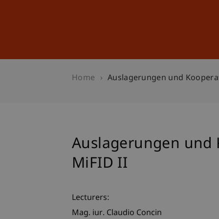
Studies
Professional Educ
Home
Auslagerungen und Kooperat
Auslagerungen und 
MiFID II
Lecturers:
Mag. iur. Claudio Concin