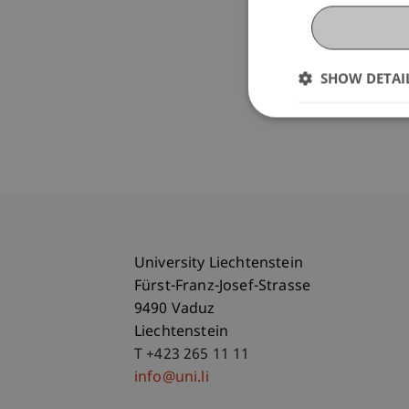
SHOW DETAI
University Liechtenstein
Fürst-Franz-Josef-Strasse
9490 Vaduz
Liechtenstein
T +423 265 11 11
info@uni.li