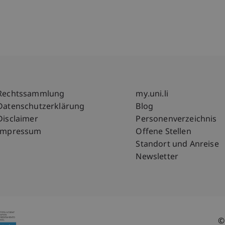
Fußzeile Rechtliche Hinweise
Fußzeile Su
Rechtssammlung
my.uni.li
Datenschutzerklärung
Blog
Disclaimer
Personenverzeichnis
Impressum
Offene Stellen
Standort und Anreise
Newsletter
©