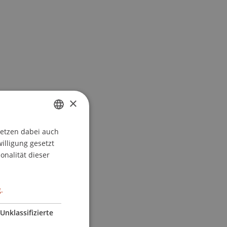
×
setzen dabei auch
GERMAN
willigung gesetzt
ENGLISH
onalität dieser
.
Unklassifizierte