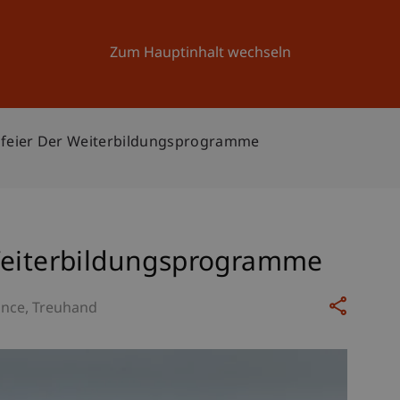
Forschung
Universität
Aktuelles
Zum Hauptinhalt wechseln
sfeier Der Weiterbildungsprogramme
Weiterbildungsprogramme
ance
Treuhand