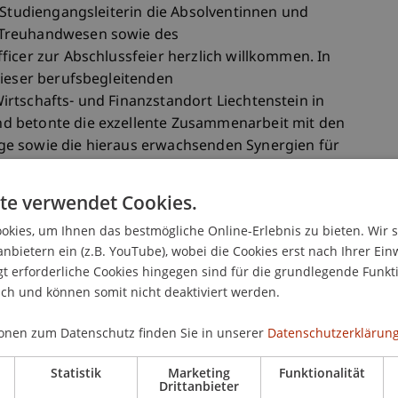
 Studiengangsleiterin die Absolventinnen und
 Treuhandwesen sowie des
ficer zur Abschlussfeier herzlich willkommen. In
dieser berufsbegleitenden
rtschafts- und Finanzstandort Liechtenstein in
d betonte die exzellente Zusammenarbeit mit den
e sowie die hieraus erwachsenden Synergien für
e Festrede übergab Alexandra Butterstein die
rte den Absolventinnen und Absolventen zum
te verwendet Cookies.
te sie nochmals deren grosse Leistung im Rahmen
kies, um Ihnen das bestmögliche Online-Erlebnis zu bieten. Wir 
leitenden Studiengangs.
anbietern ein (z.B. YouTube), wobei die Cookies erst nach Ihrer Ein
 erforderliche Cookies hingegen sind für die grundlegende Funkti
ich und können somit nicht deaktiviert werden.
 Rahmenbedingungen am Finanzplatz bewirken,
icer bzw. Treuhandexpertin und -experte immer
onen zum Datenschutz finden Sie in unserer
Datenschutzerklärung
en Wandel unterworfen ist. Daher ist eine
bdingbar. Die Absolventen und Absolventinnen
Statistik
Marketing
Funktionalität
Drittanbieter
erbildung an der Professur für Gesellschafts-,