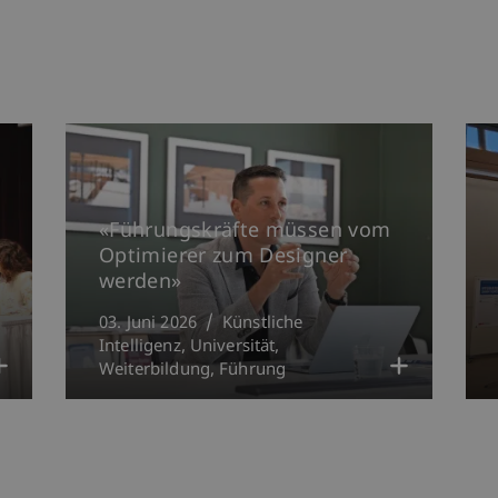
«Führungskräfte müssen vom
Optimierer zum Designer
werden»
03. Juni 2026
Künstliche
Intelligenz
Universität
Weiterbildung
Führung