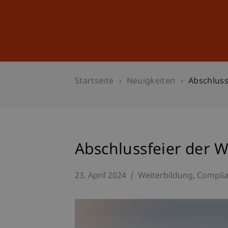
Studium
Weiterbildung
Startseite
Neuigkeiten
Abschlus
Abschlussfeier der 
23. April 2024
Weiterbildung
Compli