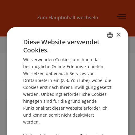
Zum Hauptinhalt wechseln
×
Diese Website verwendet
Startseite
Cookies.
GERMAN
Wir verwenden Cookies, um Ihnen das
ENGLISH
bestmögliche Online-Erlebnis zu bieten.
Wir setzen dabei auch Services von
Keine Daten zu dieser Person gefunden
Drittanbietern ein (z.B. YouTube), wobei die
Cookies erst nach Ihrer Einwilligung gesetzt
werden. Unbedingt erforderliche Cookies
Universität Liechtenstein
hingegen sind für die grundlegende
Fürst-Franz-Josef-Strasse
Funktionalität dieser Website erforderlich
9490 Vaduz
und können somit nicht deaktiviert
Liechtenstein
werden.
T +423 265 11 11
info@uni.li